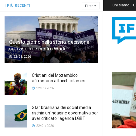
Chi siamo
C
I PIÙ RECENTI
Filter
Questo giorno nella storia: decisione
sul caso Roe contro Wade
22/01/2026
Cristiani del Mozambico
affrontano attacchi islamici
22/01/2026
Star brasiliana dei social media
rischia un’indagine governativa per
aver criticato l’agenda LGBT
22/01/2026