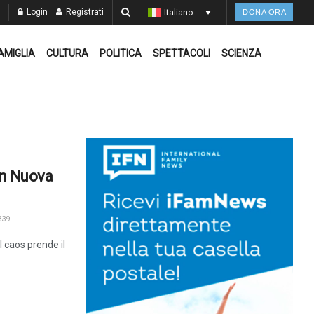
Login
Registrati
Italiano
DONA ORA
AMIGLIA
CULTURA
POLITICA
SPETTACOLI
SCIENZA
 in Nuova
39
l caos prende il