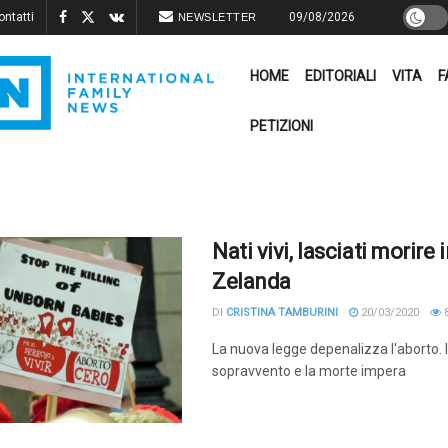
ontatti
09/08/2026
NEWSLETTER
HOME
EDITORIALI
VITA
F
PETIZIONI
Nati vivi, lasciati morire
Zelanda
DI
CRISTINA TAMBURINI
20/03/2020
8
La nuova legge depenalizza l'aborto. I
sopravvento e la morte impera