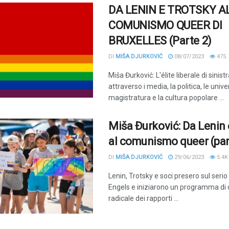
DA LENIN E TROTSKY A
COMUNISMO QUEER DI
BRUXELLES (Parte 2)
DI
MIŠA DJURKOVIĆ
08/07/2023
475
Miša Đurković: L'élite liberale di sinist
attraverso i media, la politica, le univer
magistratura e la cultura popolare ...
Miša Đurković: Da Lenin 
al comunismo queer (par
DI
MIŠA DJURKOVIĆ
29/06/2023
5.4K
Lenin, Trotsky e soci presero sul serio l
Engels e iniziarono un programma di 
radicale dei rapporti ...