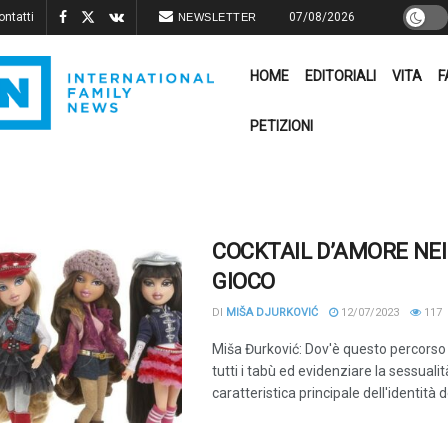
ontatti
07/08/2026
NEWSLETTER
HOME
EDITORIALI
VITA
F
PETIZIONI
COCKTAIL D’AMORE NEI
GIOCO
DI
MIŠA DJURKOVIĆ
12/07/2023
117
Miša Đurković: Dov'è questo percorso
tutti i tabù ed evidenziare la sessuali
caratteristica principale dell'identità de