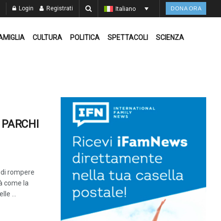
Login
Registrati
Italiano
DONA ORA
AMIGLIA
CULTURA
POLITICA
SPETTACOLI
SCIENZA
 PARCHI
 di rompere
tà come la
lle ...