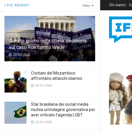
Chi siamo
C
I PIÙ RECENTI
Filter
Questo giorno nella storia: decisione
sul caso Roe contro Wade
22/01/2026
Cristiani del Mozambico
affrontano attacchi islamici
22/01/2026
Star brasiliana dei social media
rischia un’indagine governativa per
aver criticato l’agenda LGBT
22/01/2026