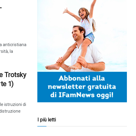
L
ra anticristiana
sità, la
e Trotsky
te 1)
e istruzioni di
distruzione
I più letti