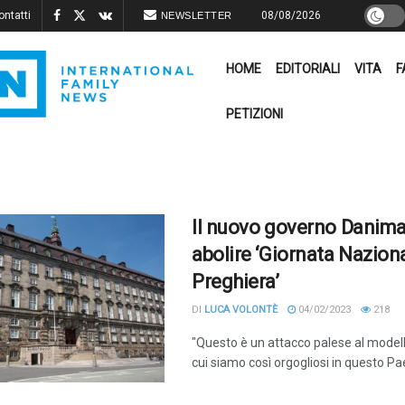
ontatti
08/08/2026
NEWSLETTER
HOME
EDITORIALI
VITA
F
PETIZIONI
Il nuovo governo Danima
abolire ‘Giornata Naziona
Preghiera’
DI
LUCA VOLONTÈ
04/02/2023
218
"Questo è un attacco palese al model
cui siamo così orgogliosi in questo Pa