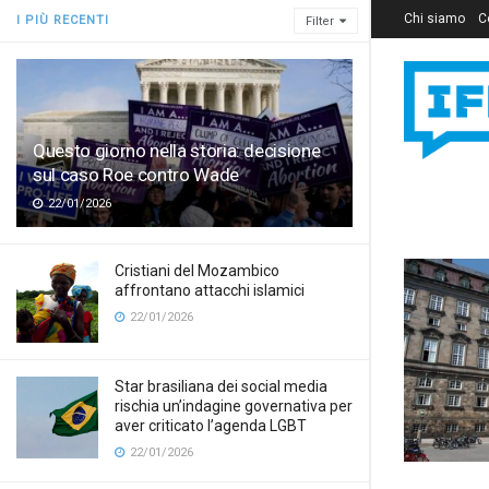
Chi siamo
C
I PIÙ RECENTI
Filter
Questo giorno nella storia: decisione
sul caso Roe contro Wade
22/01/2026
Cristiani del Mozambico
affrontano attacchi islamici
22/01/2026
Star brasiliana dei social media
rischia un’indagine governativa per
aver criticato l’agenda LGBT
22/01/2026