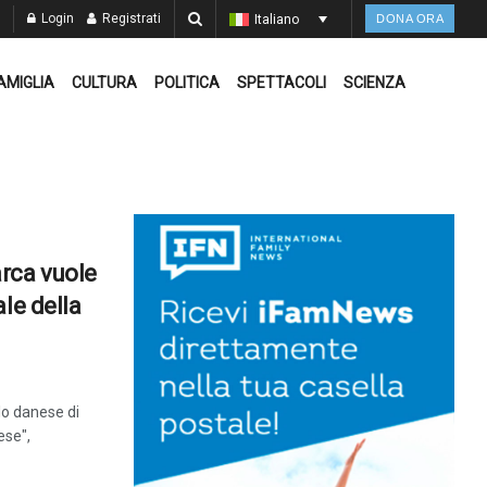
Login
Registrati
Italiano
DONA ORA
AMIGLIA
CULTURA
POLITICA
SPETTACOLI
SCIENZA
rca vuole
le della
lo danese di
ese",