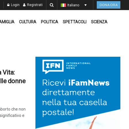
Login
Registrati
Italiano
DONA ORA
AMIGLIA
CULTURA
POLITICA
SPETTACOLI
SCIENZA
 Vita:
alle donne
aborto che non
ignificativo e