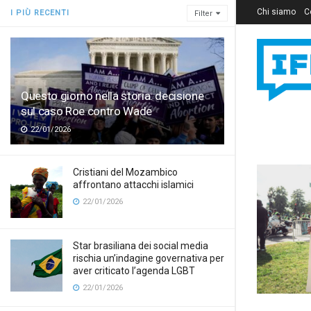
Chi siamo
C
I PIÙ RECENTI
Filter
Questo giorno nella storia: decisione
sul caso Roe contro Wade
22/01/2026
Cristiani del Mozambico
affrontano attacchi islamici
22/01/2026
Star brasiliana dei social media
rischia un’indagine governativa per
aver criticato l’agenda LGBT
22/01/2026