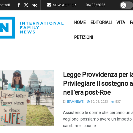
ontatti
06/08/2026
NEWSLETTER
HOME
EDITORIALI
VITA
F
PETIZIONI
Legge Provvidenza per la
Privilegiare il sostegno 
nell’era post-Roe
DI
IFAMNEWS
30/08/2023
537
Assistendo le donne che cercano un 
vogliono, possiamo avere un impatto s
cambiare i cuori e ...