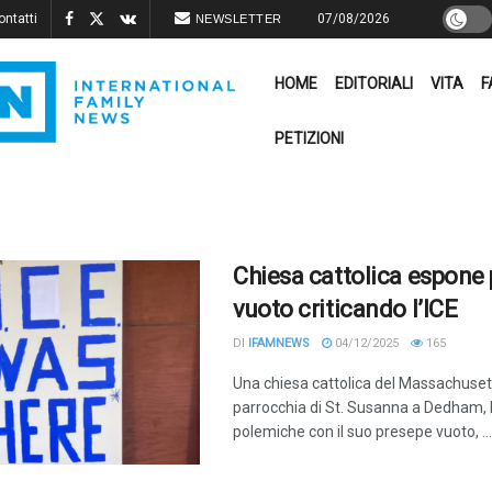
ontatti
07/08/2026
NEWSLETTER
HOME
EDITORIALI
VITA
F
PETIZIONI
Chiesa cattolica espone
vuoto criticando l’ICE
DI
IFAMNEWS
04/12/2025
165
Una chiesa cattolica del Massachusett
parrocchia di St. Susanna a Dedham, 
polemiche con il suo presepe vuoto, ...