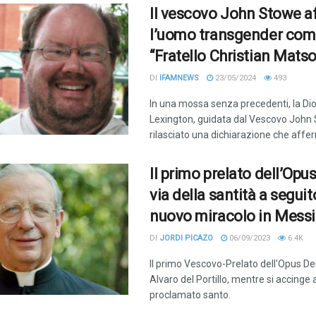
Il vescovo John Stowe a
l’uomo transgender co
“Fratello Christian Matso
DI
IFAMNEWS
23/05/2024
493
In una mossa senza precedenti, la Dio
Lexington, guidata dal Vescovo John
rilasciato una dichiarazione che affer
Il primo prelato dell’Opus
via della santità a seguit
nuovo miracolo in Mess
DI
JORDI PICAZO
06/09/2023
6.4K
Il primo Vescovo-Prelato dell'Opus Dei
Alvaro del Portillo, mentre si accinge
proclamato santo.