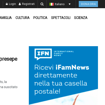
Login
Registrati
Italiano
DONA ORA
AMIGLIA
CULTURA
POLITICA
SPETTACOLI
SCIENZA
 presepe
s, la
ha suscitato