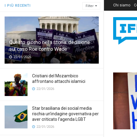
Chi siamo
C
I PIÙ RECENTI
Filter
Questo giorno nella storia: decisione
sul caso Roe contro Wade
22/01/2026
Cristiani del Mozambico
affrontano attacchi islamici
22/01/2026
Star brasiliana dei social media
rischia un’indagine governativa per
aver criticato l’agenda LGBT
22/01/2026