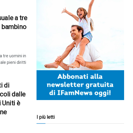
uale a tre
n bambino
 tre uomini in
 pieni diritti
i di
coli dalle
 Uniti è
ane
I più letti