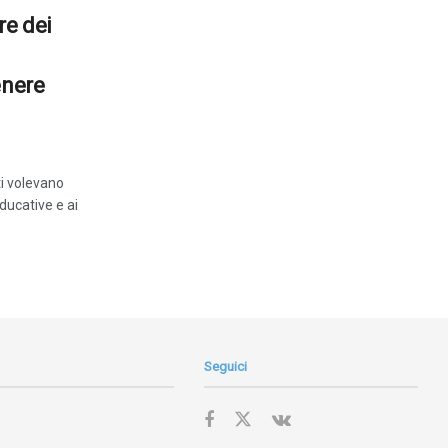
re dei
enere
ti volevano
educative e ai
Seguici