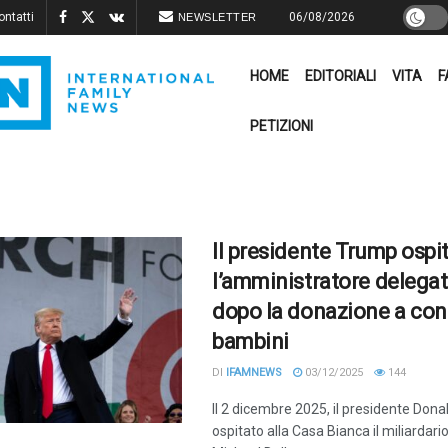
ontatti
06/08/2026
NEWSLETTER
HOME
EDITORIALI
VITA
F
PETIZIONI
Il presidente Trump ospi
l’amministratore delegato
dopo la donazione a cont
bambini
DI
IFAMNEWS
03/12/2025
144
Il 2 dicembre 2025, il presidente Don
ospitato alla Casa Bianca il miliardari