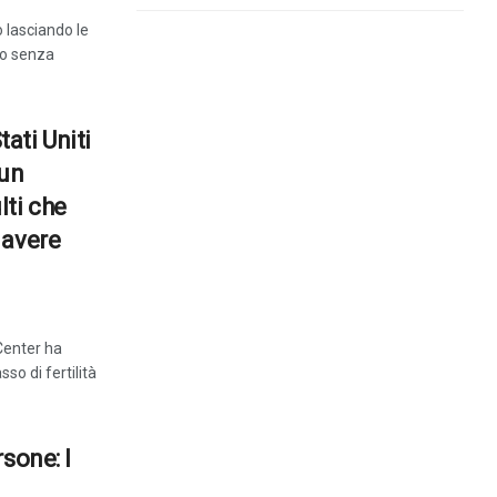
 lasciando le
tmo senza
Stati Uniti
 un
lti che
 avere
Center ha
so di fertilità
sone: I