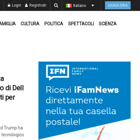
Login
Registrati
Italiano
DONA ORA
AMIGLIA
CULTURA
POLITICA
SPETTACOLI
SCIENZA
ta
 di Dell
i per
ald Trump ha
o tecnologico