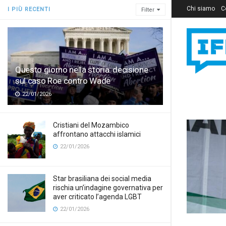
Chi siamo
C
I PIÙ RECENTI
Filter
Questo giorno nella storia: decisione
sul caso Roe contro Wade
22/01/2026
Cristiani del Mozambico
affrontano attacchi islamici
22/01/2026
Star brasiliana dei social media
rischia un’indagine governativa per
aver criticato l’agenda LGBT
22/01/2026