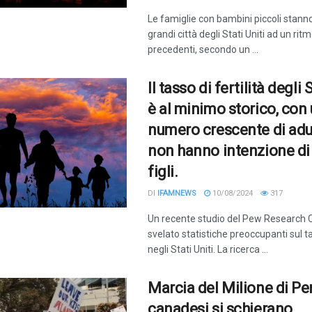
Le famiglie con bambini piccoli stanno
grandi città degli Stati Uniti ad un ri
precedenti, secondo un ...
Il tasso di fertilità degli 
è al minimo storico, con
numero crescente di adu
non hanno intenzione di
figli.
DI
IFAMNEWS
10/08/2024
317
Un recente studio del Pew Research 
svelato statistiche preoccupanti sul tas
negli Stati Uniti. La ricerca ...
Marcia del Milione di Per
canadesi si schierano