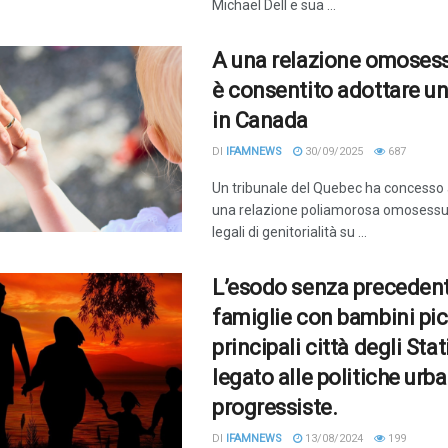
Michael Dell e sua ...
A una relazione omosess
è consentito adottare u
in Canada
DI
IFAMNEWS
30/09/2025
687
Un tribunale del Quebec ha concesso a
una relazione poliamorosa omosessuale
legali di genitorialità su ...
L’esodo senza precedent
famiglie con bambini pic
principali città degli Stati
legato alle politiche urb
progressiste.
DI
IFAMNEWS
13/08/2024
199