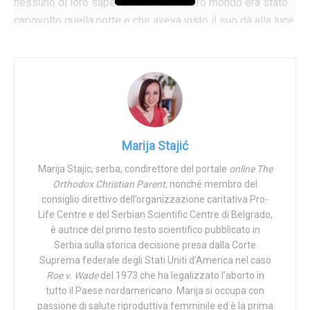
nessuno di loro sapeva che il suo intero mondo era stato
capovolto quella notte e che aveva visto il suo dà alla luce
una figlia. Com’è strano, continua a ripetere.
Sei anni dopo, alla vigilia di un altro giorno di novembre,
appresi con orrore che il figlioletto di un amico era
tragicamente morto. Quel giorno abbiamo fatto le nostre
solite faccende, abbiamo visto amici, ci siamo bagnati un
po’ in città… Niente di speciale, ma questa è la vita. Mentre
Marija Stajić
allo stesso tempo per qualcun altro che conosco, in quella
Marija Stajic, serba, condirettore del portale
online The
stessa città, il mondo ha smesso di girare.
Orthodox Christian Parent
, nonché membro del
consiglio direttivo dell’organizzazione caritativa Pro-
È incredibile se pensi che sia le cose belle che quelle
Life Centre e del Serbian Scientific Centre di Belgrado,
terribili accadono simultaneamente e ogni giorno non solo
è autrice del primo testo scientifico pubblicato in
da qualche parte nel mondo ma anche nella stessa città,
Serbia sulla storica decisione presa dalla Corte
nello stesso paese. E la vita continua ancora, le persone
Suprema federale degli Stati Uniti d’America nel caso
ridono e piangono ancora, gioiscono e si addolorano,
Roe v. Wade
del 1973 che ha legalizzato l’aborto in
tutto il Paese nordamericano. Marija si occupa con
sperano disperatamente, soffrono, stringono i denti,
passione di salute riproduttiva femminile ed è la prima