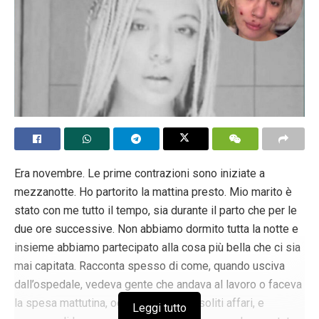
Era novembre. Le prime contrazioni sono iniziate a
mezzanotte. Ho partorito la mattina presto. Mio marito è
stato con me tutto il tempo, sia durante il parto che per le
due ore successive. Non abbiamo dormito tutta la notte e
insieme abbiamo partecipato alla cosa più bella che ci sia
mai capitata. Racconta spesso di come, quando usciva
dall’ospedale, vedeva gente che andava al lavoro o faceva
la spesa mattutina, ognuno per i suoi soliti affari, e
Leggi tutto