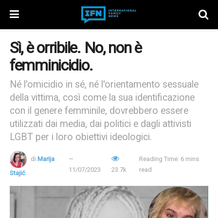
Sì, è orribile. No, non è
femminicidio.
Né l'omicidio in sé, né l'orientamento sessuale
della vittima, così come la sua identificazione
con il genere femminile, dovrebbero essere
utilizzati dai media, dai politici e dagli attivisti
LGBT per i loro obiettivi ideologici.
di
Marija
Reading Time: 6 mins
11/07/2023
23.7k
read
Stajić