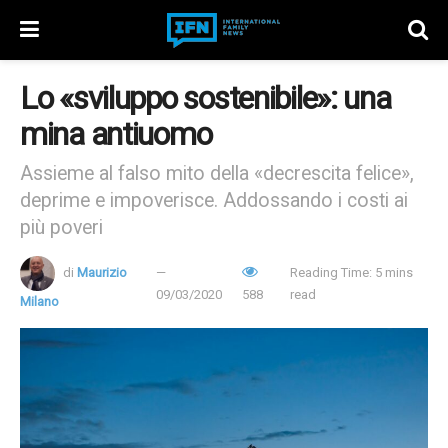
Lo «sviluppo sostenibile»: una
mina antiuomo
Assieme al falso mito della «decrescita felice»,
deprime e impoverisce. Addossando i costi ai
più poveri
di
Maurizio
Reading Time: 5 mins
09/03/2020
588
read
Milano