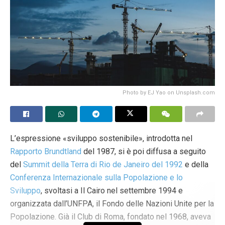
Photo by EJ Yao on Unsplash.com
L’espressione «sviluppo sostenibile», introdotta nel
Rapporto Brundtland
del 1987, si è poi diffusa a seguito
del
Summit della Terra di Rio de Janeiro del 1992
e della
Conferenza Internazionale sulla Popolazione e lo
Sviluppo
, svoltasi a Il Cairo nel settembre 1994 e
organizzata dall’UNFPA, il Fondo delle Nazioni Unite per la
Popolazione. Già il Club di Roma, fondato nel 1968, aveva