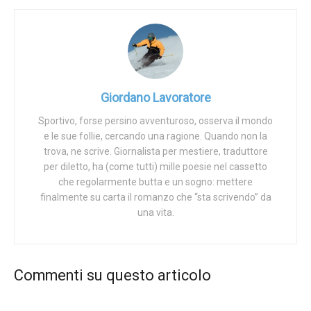
detto Orbán con una dichiarazione raccolta dal
quotidiano
ungherese
Magyar Nemzet
. «Né dimenticheremo né
ripudieremo i suoi 30 anni di lavoro, ma ciò che ha fatto è
inaccettabile e indifendibile».
Ora, la polizia belga è intervenuta perché l’assembramento
Giordano Lavoratore
gay violava le regole anti-
coronavirus
, Orbán invece
perché Szájer violava il diritto naturale. Non tutta l’Europa è
Sportivo, forse persino avventuroso, osserva il mondo
e le sue follie, cercando una ragione. Quando non la
uguale.
trova, ne scrive. Giornalista per mestiere, traduttore
Image source:
József Szájer speaking in the Hungarian Parliament
,
photo
per diletto, ha (come tutti) mille poesie nel cassetto
by
Elekes Andor
,
licenced by
CC-BY-SA-4.0
che regolarmente butta e un sogno: mettere
finalmente su carta il romanzo che “sta scrivendo” da
Tags:
Ungheria
Vetrina
una vita.
Commenti su questo articolo