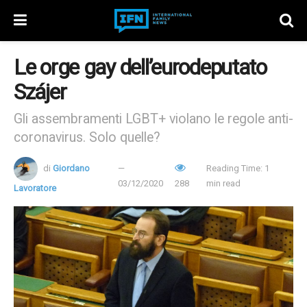
Le orge gay dell’eurodeputato
Szájer
Gli assembramenti LGBT+ violano le regole anti-
coronavirus. Solo quelle?
di
Giordano
Reading Time: 1
03/12/2020
288
min read
Lavoratore