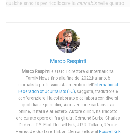
qualche anno fa per ricollocare la
cannabis
nelle quattro
tabelle che dal 1961 classificano piante e derivati
psicoattivi a seconda della pericolosità.
La
cannabis
quindi e esce, scomparendo dalla tabella 4,
quelle delle sostanze più pericolose. Perché, dicono
adesso, ha impieghi terapeutici,
ergo
fa bene. È un mondo
così il nostro: oggi una cosa è male, domani diventa bene.
Marco Respinti
Basta che qualcuno lo decida a maggioranza, che qualcuno
unga le ruote e che qualche potente sorrida.
Marco Respinti
è stato il direttore di International
Family News fino alla fine del 2022.Italiano, è
Si dice e si ripete che la decisione è maturata sulla base
giornalista professionista, membro dell’
International
della letteratura scientifica. Curioso, questo utilizzo
Federation of Journalists (IFJ)
, saggista, traduttore e
conferenziere. Ha collaborato e collabora con diversi
asimmetrico della scienza, la stessa che dimostra
quotidiani e periodici, sia in versione cartacea sia
incontrovertibilmente che i bimbi nel ventre delle proprie
online, in Italia e all’estero. Autore di libri, ha tradotto
madri non sono affatto grumi di cellule e però vengono
e/o curato opere di, fra gli altri, Edmund Burke, Charles
massacrati allegramente lo stesso. Come se la scienza
Dickens, T.S. Eliot, Russell Kirk, J.R.R. Tolkien, Régine
sia solo l’ennesimo strumento in mano alla politica, ai
Pernoud e Gustave Thibon. Senior Fellow al
Russell Kirk