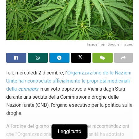
Image from Google Images
Ieri, mercoledì 2 dicembre, l’
Organizzazione delle Nazioni
Unite ha riconosciuto ufficialmente le proprietà medicinali
della
cannabis
in un voto espresso a Vienna dagli Stati
durante una seduta della Commissione droghe delle
Nazioni unite (CND), l’organo esecutivo per la politica sulle
droghe.
All’ordine del giorno vi era il voto su sei raccomandazioni
Leggi tutto
che l’Organizzazione mondiale della sanità ha adottato