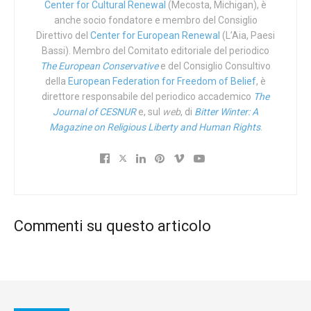
Center for Cultural Renewal
(Mecosta, Michigan), è
media, al denaro. Ieri hanno votato 53 Stati. La
anche socio fondatore e membro del Consiglio
maggioranza è stata raggiunta per un solo voto. L’unico
Direttivo del
Center for European Renewal
(L’Aia, Paesi
Paese a votare contro, in Europa, è stata l’Ungheria. E poi
Bassi). Membro del Comitato editoriale del periodico
dicono che siamo tutti uguali.
The European Conservative
e del Consiglio Consultivo
della
European Federation for Freedom of Belief
, è
Tags:
Droga
direttore responsabile del periodico accademico
The
Journal of CESNUR
e, sul
web
, di
Bitter Winter: A
Magazine on Religious Liberty and Human Rights
.
Commenti su questo articolo