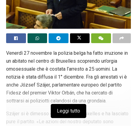
Venerdì 27 novembre la polizia belga ha fatto irruzione in
un abitato nel centro di Bruxelles scoprendo un’orgia
omosessuale che è costata l’arresto a 25 uomini. La
notizia è stata diffusa il 1° dicembre. Fra gli arrestati vi è
anche József Szájer, parlamentare europeo del partito
Fidesz del premier Viktor Orbán, che ha cercato di
sottrarsi ai poliziotti calandosi da una grondaia.
Leggi tutto
Szájer si è dimesso dall’incarico a Bruxelles e ha lasciato
pure il partito. «Le azioni del nostro deputato sono
incompatibili con i valori della nostra famiglia politica», ha