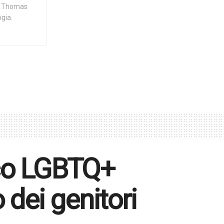
al Thomas
ogia.
ico LGBTQ+
 dei genitori