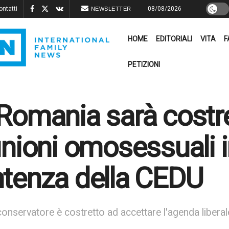
ontatti
08/08/2026
NEWSLETTER
HOME
EDITORIALI
VITA
F
PETIZIONI
Romania sarà costre
unioni omosessuali i
tenza della CEDU
conservatore è costretto ad accettare l'agenda liberal