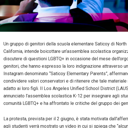
Un gruppo di genitori della scuola elementare Saticoy di North
California, intende boicottare un’assemblea scolastica organiz
discutere di questioni LGBTQ+ in occasione del mese dell’orgog
genitori, che hanno espresso la loro indignazione attraverso u
Instagram denominato “Saticoy Elementary Parents”, afferman
condividere valori conservatori e di ritenere che tale materiale
adatto ai loro figli. Il Los Angeles Unified School District (LAU
annunciato l’assemblea scolastica K-12 per insegnare agli stud
comunità LGBTQ+ e ha affrontato le critiche del gruppo dei geni
La protesta, prevista per il 2 giugno, è stata motivata dall’aff
agli studenti verrà mostrato un video in cui si spiega che “alcu