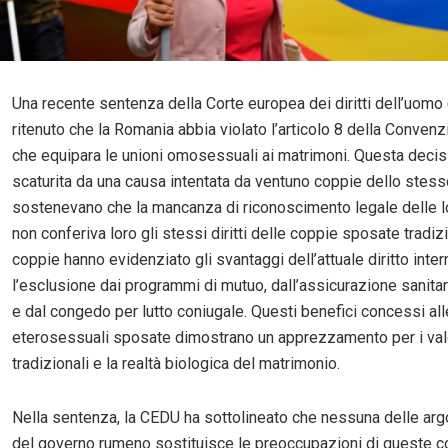
Una recente sentenza della Corte europea dei diritti dell’uomo
ritenuto che la Romania abbia violato l’articolo 8 della Conven
che equipara le unioni omosessuali ai matrimoni. Questa decis
scaturita da una causa intentata da ventuno coppie dello stes
sostenevano che la mancanza di riconoscimento legale delle lo
non conferiva loro gli stessi diritti delle coppie sposate tradiz
coppie hanno evidenziato gli svantaggi dell’attuale diritto inte
l’esclusione dai programmi di mutuo, dall’assicurazione sanitar
e dal congedo per lutto coniugale. Questi benefici concessi al
eterosessuali sposate dimostrano un apprezzamento per i val
tradizionali e la realtà biologica del matrimonio.
Nella sentenza, la CEDU ha sottolineato che nessuna delle ar
del governo rumeno sostituisce le preoccupazioni di queste cop