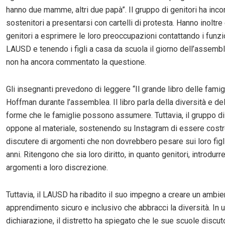
hanno due mamme, altri due papà”. Il gruppo di genitori ha inco
sostenitori a presentarsi con cartelli di protesta. Hanno inoltre 
genitori a esprimere le loro preoccupazioni contattando i funzi
LAUSD e tenendo i figli a casa da scuola il giorno dell’assemb
non ha ancora commentato la questione.
Gli insegnanti prevedono di leggere “Il grande libro delle famig
Hoffman durante l’assemblea. Il libro parla della diversità e del
forme che le famiglie possono assumere. Tuttavia, il gruppo di 
oppone al materiale, sostenendo su Instagram di essere costre
discutere di argomenti che non dovrebbero pesare sui loro figli
anni. Ritengono che sia loro diritto, in quanto genitori, introdurre i
argomenti a loro discrezione.
Tuttavia, il LAUSD ha ribadito il suo impegno a creare un ambie
apprendimento sicuro e inclusivo che abbracci la diversità. In 
dichiarazione, il distretto ha spiegato che le sue scuole discu