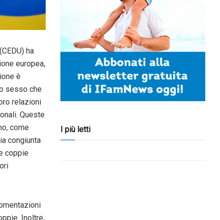
 (CEDU) ha
zione europea,
ione è
so sesso che
ro relazioni
ionali. Queste
rno, come
I più letti
ia congiunta
le coppie
ori
gomentazioni
pie. Inoltre,