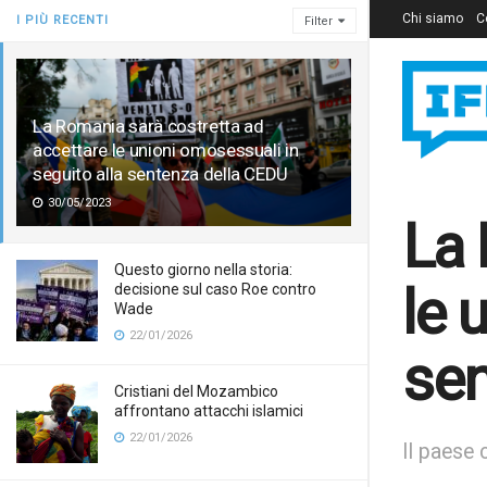
Chi siamo
C
I PIÙ RECENTI
Filter
La Romania sarà costretta ad
accettare le unioni omosessuali in
seguito alla sentenza della CEDU
30/05/2023
La 
Questo giorno nella storia:
le 
decisione sul caso Roe contro
Wade
22/01/2026
sen
Cristiani del Mozambico
affrontano attacchi islamici
22/01/2026
Il paese 