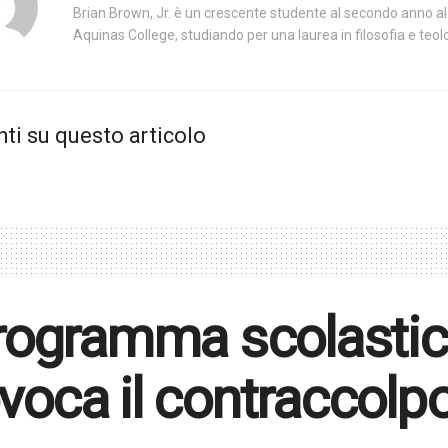
Brian Brown, Jr. è un crescente studente al secondo anno 
Aquinas College, studiando per una laurea in filosofia e teol
i su questo articolo
programma scolast
voca il contraccolpo