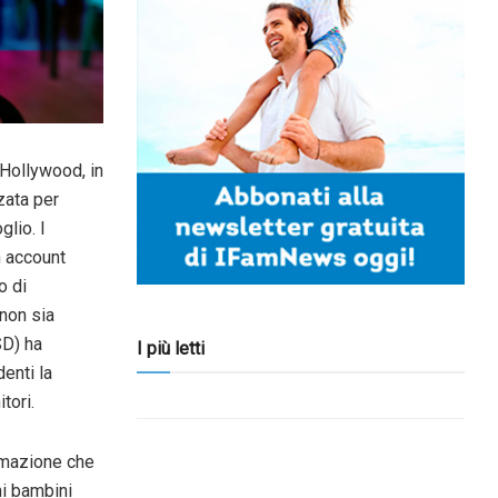
 Hollywood, in
zata per
lio. I
n account
o di
 non sia
SD) ha
I più letti
enti la
tori.
ermazione che
ni bambini