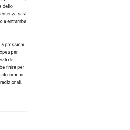
e dello
sentenza sarà
do a entrambe
 a pressioni
ropea per
rali del
e finire per
uali come in
adizionali.