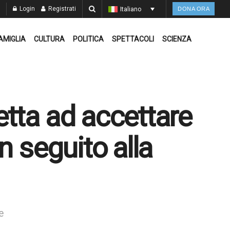
Login
Registrati
Italiano
DONA ORA
AMIGLIA
CULTURA
POLITICA
SPETTACOLI
SCIENZA
tta ad accettare
n seguito alla
e