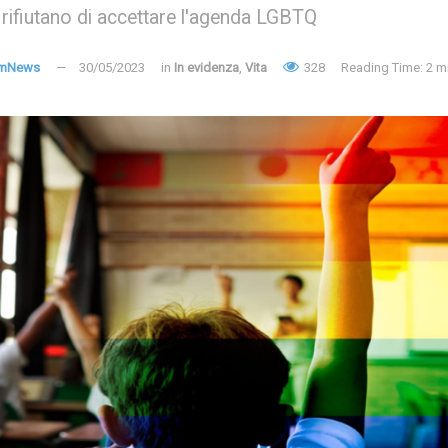
i rifiutano di accettare l'agenda LGBTQ
amNews
30/05/2023
in
In evidenza
,
Vita
328
Reading Time: 2 m