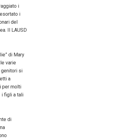
raggiato i
esortato i
onari del
lea. Il LAUSD
lie” di Mary
le varie
genitori si
tti a
 per molti
 figli a tali
nte di
una
tono