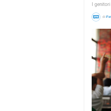
I genitor
di
iF