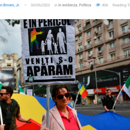
an Brown, Jr.
30/05/2023
in
In evidenza
,
Politica
406
Reading T