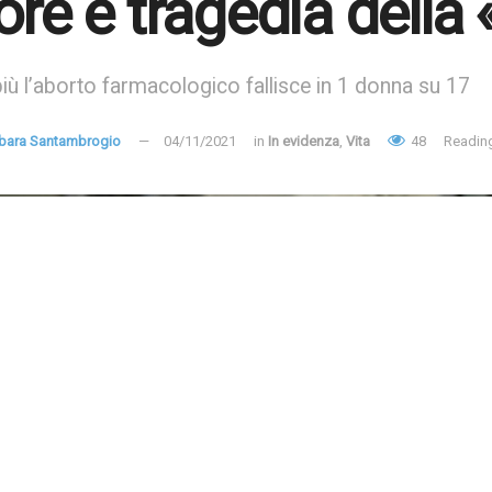
ore e tragedia della «k
più l’aborto farmacologico fallisce in 1 donna su 17
bara Santambrogio
04/11/2021
in
In evidenza
,
Vita
48
Reading