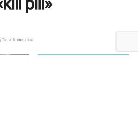
ill pill»
 Time: 6 mins read