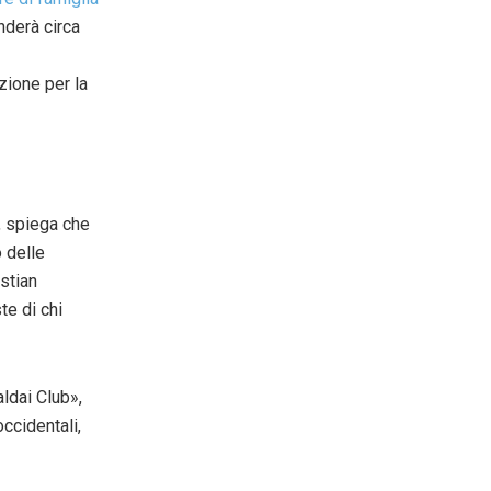
derà circa
zione per la
s, spiega che
 delle
istian
te di chi
ldai Club»,
ccidentali,