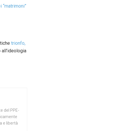
ei “matrimoni”
stiche
trionfo,
all’ideologia
te del PPE-
licamente
a e libertà