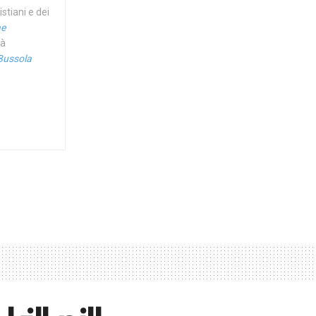
stiani e dei
ae
ià
Bussola