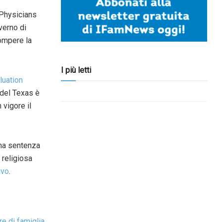
 Physicians
verno di
rompere la
I più letti
luation
e del Texas è
 vigore il
una sentenza
 religiosa
ivo
.
re di famiglia