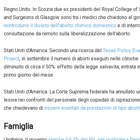
Regno Unito. In Scozia due ex presidenti del Royal College of
and Surgeons di Glasgow sono tra i medici che chiedono al go
reintrodurre il divieto dell’aborto chimico domestico
e di inter
consultazione da remoto sulla liberalizzazione dell’aborto.
Stati Uniti d’America. Secondo una ricerca del
Texas Policy Eva
Project
, in settembre il numero di aborti eseguiti nelle clinich
diminuito di circa il 50%: effetto della legge salvavita, entrata in
primo giorno del mese.
Stati Uniti d’America. La Corte Suprema federale ha annullato 
lesiva nei confronti del personale degli ospedali di ispirazione
che chiedevano di
essere esentati da prestazioni di tipo abort
Famiglia
Ungheria. Il governo
stanzia il 6,2% del PIL per politiche a favo