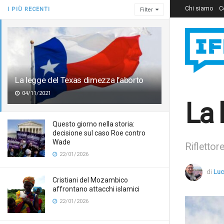
Chi siamo
C
I PIÙ RECENTI
Filter
La legge del Texas dimezza l’aborto
04/11/2021
La 
Questo giorno nella storia:
decisione sul caso Roe contro
Wade
Rifletto
22/01/2026
di
Luc
Cristiani del Mozambico
affrontano attacchi islamici
22/01/2026