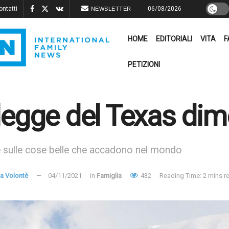
ontatti
06/08/2026
NEWSLETTER
HOME
EDITORIALI
VITA
F
PETIZIONI
legge del Texas dim
re sulle cose belle che accadono nel mondo
a Volontè
04/11/2021
in
Famiglia
432
Reading Time: 2 mins r