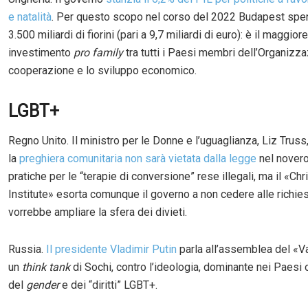
e natalità
. Per questo scopo nel corso del 2022 Budapest spen
3.500 miliardi di fiorini (pari a 9,7 miliardi di euro): è il maggiore
investimento
pro family
tra tutti i Paesi membri dell’Organizza
cooperazione e lo sviluppo economico.
LGBT+
Regno Unito. Il ministro per le Donne e l’uguaglianza, Liz Trus
la
preghiera comunitaria non sarà vietata dalla legge
nel novero
pratiche per le “terapie di conversione” rese illegali, ma il «Chr
Institute» esorta comunque il governo a non cedere alle richies
vorrebbe ampliare la sfera dei divieti.
Russia.
Il presidente Vladimir Putin
parla all’assemblea del «Va
un
think tank
di Sochi, contro l’ideologia, dominante nei Paesi o
del
gender
e dei “diritti” LGBT+.