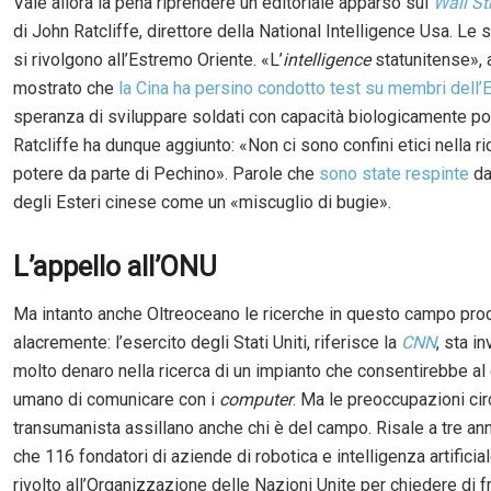
Vale allora la pena riprendere un editoriale apparso sul
Wall St
di John Ratcliffe, direttore della National Intelligence Usa. Le 
si rivolgono all’Estremo Oriente. «L’
intelligence
statunitense», 
mostrato che
la Cina ha persino condotto test su membri dell’
speranza di sviluppare soldati con capacità biologicamente po
Ratcliffe ha dunque aggiunto: «Non ci sono confini etici nella ri
potere da parte di Pechino». Parole che
sono state respinte
da
degli Esteri cinese come un «miscuglio di bugie».
L’appello all’ONU
Ma intanto anche Oltreoceano le ricerche in questo campo pr
alacremente: l’esercito degli Stati Uniti, riferisce la
CNN
, sta i
molto denaro nella ricerca di un impianto che consentirebbe al 
umano di comunicare con i
computer
. Ma le preoccupazioni cir
transumanista assillano anche chi è del campo. Risale a tre anni
che 116 fondatori di aziende di robotica e intelligenza artificia
rivolto all’Organizzazione delle Nazioni Unite per chiedere di f