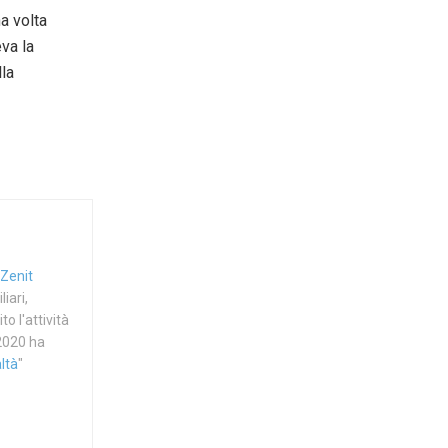
a volta
eva la
lla
Zenit
iari,
o l'attività
 2020 ha
altà
"