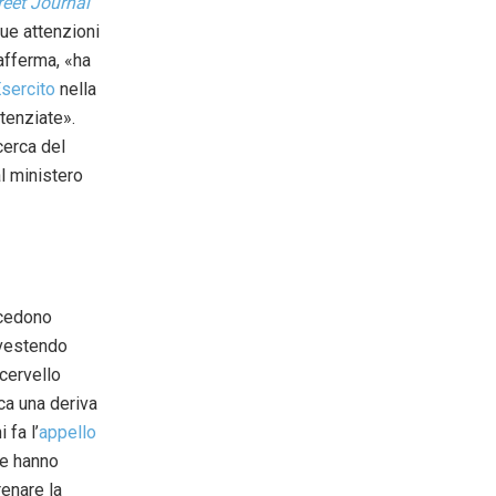
reet Journal
sue attenzioni
afferma, «ha
Esercito
nella
tenziate».
cerca del
l ministero
ocedono
nvestendo
cervello
ca una deriva
 fa l’
appello
le hanno
renare la