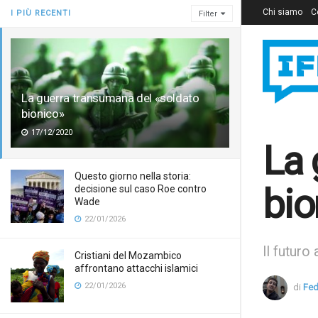
Chi siamo
C
I PIÙ RECENTI
Filter
La guerra transumana del «soldato
bionico»
17/12/2020
La 
Questo giorno nella storia:
bio
decisione sul caso Roe contro
Wade
22/01/2026
Il futuro
Cristiani del Mozambico
affrontano attacchi islamici
22/01/2026
di
Fed