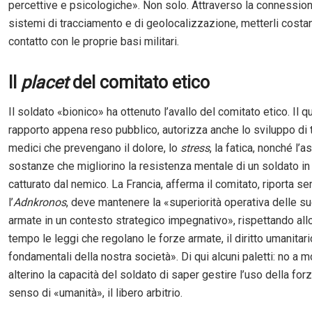
percettive e psicologiche». Non solo. Attraverso la connessio
sistemi di tracciamento e di geolocalizzazione, metterli costa
contatto con le proprie basi militari.
Il
placet
del comitato etico
Il soldato «bionico» ha ottenuto l’avallo del comitato etico. Il qu
rapporto appena reso pubblico, autorizza anche lo sviluppo di 
medici che prevengano il dolore, lo
stress
, la fatica, nonché l’
sostanze che migliorino la resistenza mentale di un soldato i
catturato dal nemico. La Francia, afferma il comitato, riporta s
l’
Adnkronos
, deve mantenere la «superiorità operativa delle s
armate in un contesto strategico impegnativo», rispettando al
tempo le leggi che regolano le forze armate, il diritto umanitario
fondamentali della nostra società». Di qui alcuni paletti: no a 
alterino la capacità del soldato di saper gestire l’uso della forz
senso di «umanità», il libero arbitrio.