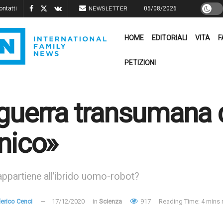
ontatti
05/08/2026
NEWSLETTER
HOME
EDITORIALI
VITA
F
PETIZIONI
guerra transumana 
nico»
 appartiene all’ibrido uomo-robot?
erico Cenci
17/12/2020
in
Scienza
917
Reading Time: 4 mins 