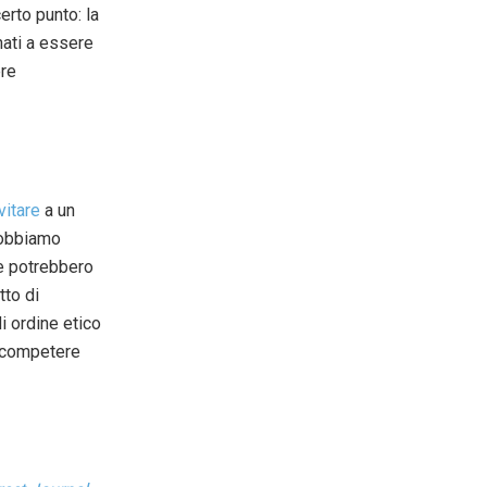
erto punto: la
nati a essere
ere
vitare
a un
 dobbiamo
se potrebbero
tto di
i ordine etico
r competere