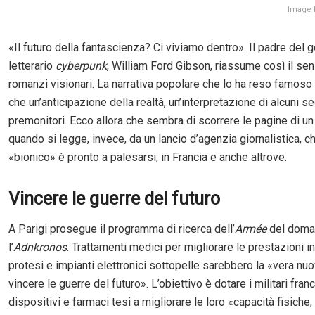
Image 
«Il futuro della fantascienza? Ci viviamo dentro». Il padre del 
letterario
cyberpunk
, William Ford Gibson, riassume così il sen
romanzi visionari. La narrativa popolare che lo ha reso famoso 
che un’anticipazione della realtà, un’interpretazione di alcuni s
premonitori. Ecco allora che sembra di scorrere le pagine di un
quando si legge, invece, da un lancio d’agenzia giornalistica, ch
«bionico» è pronto a palesarsi, in Francia e anche altrove.
Vincere le guerre del futuro
A Parigi prosegue il programma di ricerca dell’
Armée
del doman
l’
Adnkronos
. Trattamenti medici per migliorare le prestazioni in
protesi e impianti elettronici sottopelle sarebbero la «vera nu
vincere le guerre del futuro». L’obiettivo è dotare i militari fran
dispositivi e farmaci tesi a migliorare le loro «capacità fisiche,