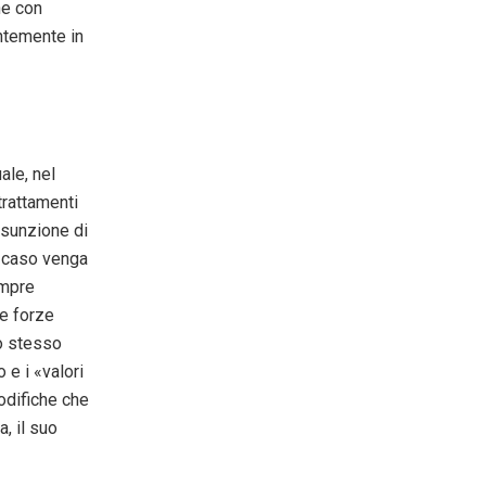
ne con
ntemente in
ale, nel
trattamenti
assunzione di
n caso venga
empre
ue forze
lo stesso
 e i «valori
modifiche che
a, il suo