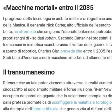
«Macchine mortali» entro il 2035
I progressi della tecnologia in ambito militare si registrano anch
della Manica. Il generale Nick Carter, alto ufficiale dell’esercit
Unito,
ha affermato
che un giorno l’esercito britannico potrebbe
propri ranghi di «soldati
robot
». Secondo Carter, nei prossimi 1
transumani in mimetica «cambieranno il volto» della guerra. Infa
esperto di robotica, Charles Glar,
prevede che
entro il 2035 l’e
Stati Uniti d’America creerà macchine «mortali ed altamente eff
Il transumanesimo
Ritenere che un tale potenziamento attraverso la realtà aument
circoscritto al solo ambito militare è forse illusione. “iFamNew
occupato dei passi da gigante che lo scientismo compie su dive
dalla pretesa prometeica di
sconfiggere la malattia e l’orologi
alla distopia dell’
utero artificiale
che genera vita al di fuori dell’