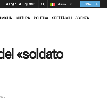
Login
Registrati
Italiano
DONA ORA
AMIGLIA
CULTURA
POLITICA
SPETTACOLI
SCIENZA
del «soldato
read