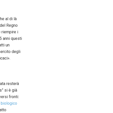
e al di là
o del Regno
 riempire i
5 anni questi
tti un
sercito degli
icaci».
ata resterà
s” si è già
rsi fronti:
o biologico
atto