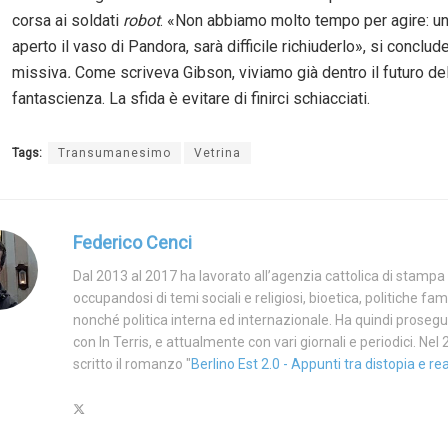
corsa ai soldati
robot
. «Non abbiamo molto tempo per agire: un
aperto il vaso di Pandora, sarà difficile richiuderlo», si conclud
missiva
.
Come scriveva Gibson, viviamo già dentro il futuro de
fantascienza. La sfida è evitare di finirci schiacciati.
Tags:
Transumanesimo
Vetrina
Federico Cenci
Dal 2013 al 2017 ha lavorato all’agenzia cattolica di stampa
occupandosi di temi sociali e religiosi, bioetica, politiche famil
nonché politica interna ed internazionale. Ha quindi proseguit
con In Terris, e attualmente con vari giornali e periodici. Nel
scritto il romanzo "
Berlino Est 2.0 - Appunti tra distopia e re