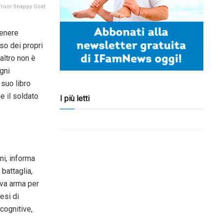
from Snappy Goat
genere
so dei propri
altro non è
egni
 suo libro
e il soldato
I più letti
i, informa
 battaglia,
ova arma per
cesi di
 cognitive,