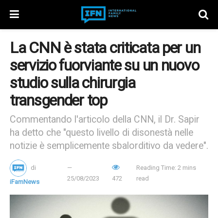
La CNN è stata criticata per un
servizio fuorviante su un nuovo
studio sulla chirurgia
transgender top
Commentando l'articolo della CNN, il Dr. Sapir
ha detto che "questo livello di disonestà nelle
notizie è semplicemente sbalorditivo da vedere".
di
Reading Time: 2 mins
25/08/2023
472
read
iFamNews