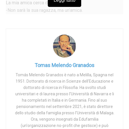
Leggi tutto
La mia amica cerca di correggerlo:
-Non sarà la sua ragazza, ma un’amica.
Il nipote insiste:
-No, zia, è la sua ragazza.
Rimane in silenzio per due o tre secondi e aggiunge:
-Ma non si preoccupi, non ho una ragazza.
Altri momenti di riflessione e conclude:
-Non c’è nemmeno il fidanzato, ehi!
All’età di sei anni, circa quindici anni fa, suo nipote
Tomas Melendo Granados
assicura a un caro amico di non avere una fidanzata o un
Tomás Melendo Granados è nato a Melilla, Spagna nel
fidanzato.
1951. Dottorato di ricerca in Scienze dell'Educazione e
dottorato di ricerca in Filosofia. Ha svolto studi
universitari e di laurea presso l'Università di Navarra e li
Amore e sessualità
ha completati in Italia e in Germania. Fino al suo
Alla fine dell’aneddoto, la mia amica mi chiede:
pensionamento nel settembre 2021, è stato direttore
-Tomás, non parliamo troppo di sesso con i nostri figli?
dello studio della famiglia presso l'Università di Malaga.
Rispondo che i nostri figli e nipoti, fin dalla più tenera età,
Ora, vengono insegnati da Edufamilia
(un'organizzazione no-profit che gestisce) e può
sanno molte cose sul sesso che noi non sappiamo.