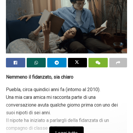
approssimativo può dare la falsa impressione ai bambini
e agli adolescenti confusi di genere che l’asportazione di
parti del corpo sane li aiuterà a sentirsi meglio con se
stessi, mentre in realtà le cose stanno esattamente al
contrario.
Tags:
chirurgia per il cambio di sesso
CNN
cultura della morte
ideologia di genere
LGBT ideology
mastectomia
Transgenderismo
Transizione
Nemmeno il fidanzato, sia chiaro
Puebla, circa quindici anni fa (intorno al 2010).
Una mia cara amica mi racconta parte di una
conversazione avuta qualche giorno prima con uno dei
suoi nipoti di sei anni.
Il nipote ha iniziato a parlargli della fidanzata di un
compagno di classe della sua età.