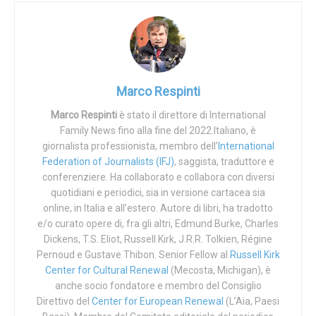
Due cose sono però certe come la luce del Sole.
La prima è che il mondo LGBT+ cerca di affermare che i
grandi geni e i talenti sublimi dell’umanità siano tutti
omosessuali con la stessa acribia con cui i massoni
Marco Respinti
cercando di sostenere che i grandi geni e i talenti sublimi
Marco Respinti
è stato il direttore di International
dell’umanità siano tutti massoni. Non conosco Weber, ma
Family News fino alla fine del 2022.Italiano, è
non è un motivo valido per accreditare le millanterie di
giornalista professionista, membro dell’
International
LGBT + e di massoni. Del resto un mondo accecato come
Federation of Journalists (IFJ)
, saggista, traduttore e
conferenziere. Ha collaborato e collabora con diversi
quello in cui viviamo bollerebbe di omosessualità i baci di
quotidiani e periodici, sia in versione cartacea sia
sant’Aelredo di Rievaulx (1110-1167) e la sepoltura di san
online, in Italia e all’estero. Autore di libri, ha tradotto
John Henry Newman (1801-1890) nella medesima tomba,
e/o curato opere di, fra gli altri, Edmund Burke, Charles
a Rednal, del suo inseparabile amico don Ambrose St.
Dickens, T.S. Eliot, Russell Kirk, J.R.R. Tolkien, Régine
John (1815-1875) salutato, in morte, con queste parole:
Pernoud e Gustave Thibon. Senior Fellow al
Russell Kirk
Center for Cultural Renewal
(Mecosta, Michigan), è
«Non ho mai pensato che alcun lutto fosse uguale a quello
anche socio fondatore e membro del Consiglio
di un marito o di una moglie, ma mi sembra che sia difficile
Direttivo del
Center for European Renewal
(L’Aia, Paesi
credere che ce ne possa essere qualcuno più grande (o