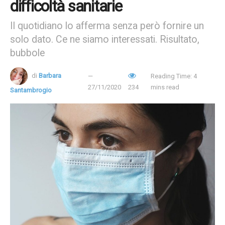
difficoltà sanitarie
Il quotidiano lo afferma senza però fornire un
solo dato. Ce ne siamo interessati. Risultato,
bubbole
di
Barbara
Reading Time: 4
27/11/2020
234
mins read
Santambrogio