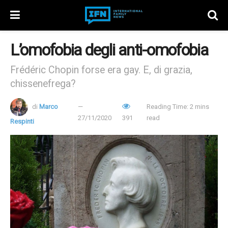
L’omofobia degli anti-omofobia
Frédéric Chopin forse era gay. E, di grazia,
chissenefrega?
di
Marco
Reading Time: 2 mins
27/11/2020
391
read
Respinti