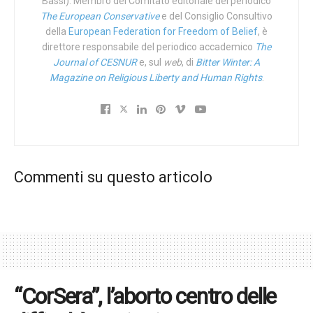
Bassi). Membro del Comitato editoriale del periodico
una tristezza più profonda), del mio». Oltre che accecato il
The European Conservative
e del Consiglio Consultivo
nostro è infatti pure un mondo dall’anima piccina, e non sa
della
European Federation for Freedom of Belief
, è
cogliere. Resta il fatto che dare patenti di omosessualità a
direttore responsabile del periodico accademico
The
Journal of CESNUR
e, sul
web
, di
Bitter Winter: A
destra e licenze di massoneria a sinistra a chiunque capiti
Magazine on Religious Liberty and Human Rights
.
a tiro rivela soltanto la triste debolezza teoretica di
omosessuali e di massoni.
La seconda cosa certa è che strombazzare ora che
Chopin potesse essere omosessuale è omofobia.
Incasella, infatti, e inscatola, e bolla. Forse che il biografo
Commenti su questo articolo
di Diego Armando Maradona (1960-2020) dirà che il
calciatore argentino era eterosessuale? No di certo,
perché è una non-notizia.
Tags:
Omofobia
“CorSera”, l’aborto centro delle