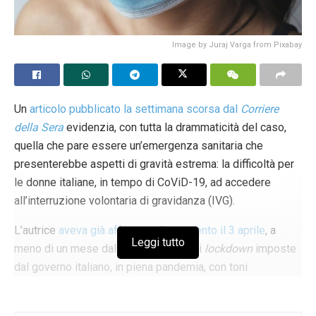
Image by Juraj Varga from Pixabay
Un
articolo pubblicato la settimana scorsa dal
Corriere
della Sera
evidenzia, con tutta la drammaticità del caso,
quella che pare essere un’emergenza sanitaria che
presenterebbe aspetti di gravità estrema: la difficoltà per
le donne italiane, in tempo di CoViD-19, ad accedere
all’interruzione volontaria di gravidanza (IVG).
L’autrice
aveva già affrontato l’argomento il 3 aprile
, a
Leggi tutto
meno di un mese dalle disposizioni di
lockdown
imposte
dal governo italiano, in piena pandemia, con toni
estremamente preoccupati, se non addirittura addolorati.
L’epidemia di nuovo
coronavirus
, sia in primavera sia in