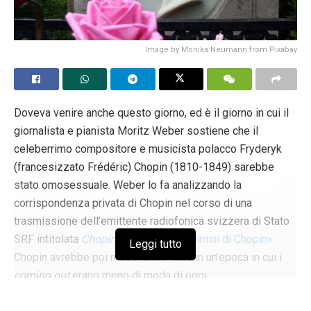
Image by Monika Neumann from Pixabay
Doveva venire anche questo giorno, ed è il giorno in cui il
giornalista e pianista Moritz Weber sostiene che il
celeberrimo compositore e musicista polacco Fryderyk
(francesizzato Frédéric) Chopin (1810-1849) sarebbe
stato omosessuale. Weber lo fa analizzando la
corrispondenza privata di Chopin nel corso di una
trasmissione dell’emittente radiofonica svizzera di Stato
SRF intitolata
Chopins Männer
, «Gli uomini di Chopin»
.
Leggi tutto
Chopin avrebbe poi mascherato tutto in un’epoca in cui i
coming out
erano meno di moda di oggi.
Può darsi.