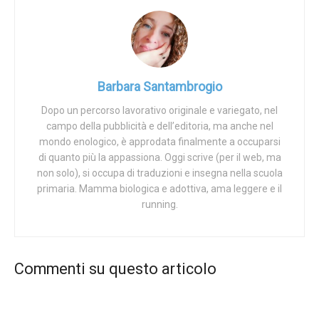
questi ultimi mesi in cui si è assistito alla cosiddetta
«seconda ondata», avrebbe cioè limitato, ostacolato e
infine impedito il normale flusso di pratiche abortive nei
consultori e negli ospedali, mentre norme considerate
Barbara Santambrogio
coercitive nella somministrazione dell’aborto
farmacologico, quantomeno da parte di alcune Regioni,
Dopo un percorso lavorativo originale e variegato, nel
campo della pubblicità e dell’editoria, ma anche nel
avrebbero ulteriormente complicato la libertà delle donne
mondo enologico, è approdata finalmente a occuparsi
di fruire di tale imprescindibile diritto. Il diritto di uccidere
di quanto più la appassiona. Oggi scrive (per il web, ma
un essere umano ancora nel grembo materno.
non solo), si occupa di traduzioni e insegna nella scuola
primaria. Mamma biologica e adottiva, ama leggere e il
Leggendo entrambi gli articoli, però, ci si rende conto che
running.
neppure un dato viene prodotto a sostegno di tali
posizioni.
Parlano attivisti delle associazioni che si occupano di
Commenti su questo articolo
“aiutare” le donne nel percorso che conduce all’IVG,
vengono intervistati un paio di medici ospedalieri e alcune
donne. Il tono è quello dello sconforto perché gli