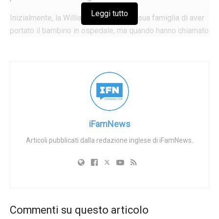
Leggi tutto
Inizialmente, la Williams ha detto alla sua famiglia di aver
portato il bambino in ospedale, ma quando hanno chiamato
l’ospedale per preoccupazione, il personale non aveva
alcuna traccia di lei o del bambino. Alla fine Williams ha
ammesso alla polizia che non voleva diventare madre
perché era troppo costoso e ha deciso di disfarsi del suo
bambino in un cassonetto di un condominio. Il corpo del
bambino è stato trovato avvolto in un proteggi-materasso
all’interno di un borsone.
iFamNews
Il capo della polizia ha espresso sconcerto e orrore per
Articoli pubblicati dalla redazione inglese di iFamNews.
l’incidente, definendolo una delle cose più orribili che ha
incontrato nei suoi anni di applicazione della legge. È stato
notato che l’Alabama ha una legge sul rifugio sicuro, che
consente ai neonati fino a 45 giorni di età di essere
consegnati in modo sicuro e anonimo in luoghi designati.
Commenti su questo articolo
La Williams avrebbe potuto portare il suo bambino in un