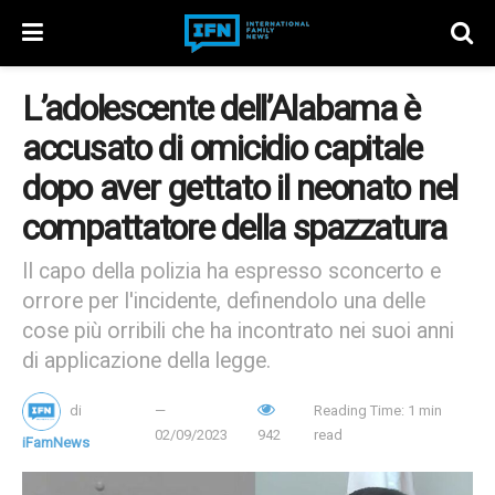
L’adolescente dell’Alabama è
accusato di omicidio capitale
dopo aver gettato il neonato nel
compattatore della spazzatura
Il capo della polizia ha espresso sconcerto e
orrore per l'incidente, definendolo una delle
cose più orribili che ha incontrato nei suoi anni
di applicazione della legge.
di
Reading Time: 1 min
02/09/2023
942
read
iFamNews