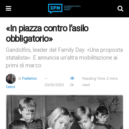
«In piazza contro l’asilo
obbligatorio»
Gandolfini, leader del Family Day: «Una proposta
statalista». E annuncia un’altra mobilitazione ai
primi di marzo
di
Federico
Reading Time: 2 mins
20/02/2020
2k
read
Cenci