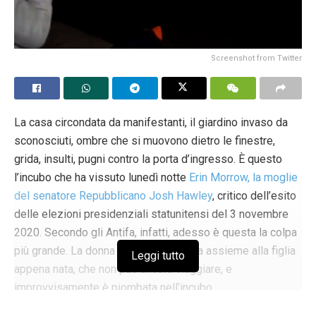
Screenshot from Twitter
La casa circondata da manifestanti, il giardino invaso da
sconosciuti, ombre che si muovono dietro le finestre,
grida, insulti, pugni contro la porta d’ingresso. È questo
l’incubo che ha vissuto lunedì notte
Erin Morrow, la moglie
del senatore Repubblicano Josh Hawley
, critico dell’esito
delle elezioni presidenziali statunitensi del 3 novembre
2020. Secondo gli Antifa, infatti, adesso è questa la colpa
più grande. La donna si trovava in casa assieme alla figlia
Leggi tutto
appena nata, che non può ancora viaggiare, e
improvvisamente è piombata nell’incubo.