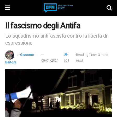
Il fascismo degli Antifa
Lo squadrismo antifascista contro la libertà di
espressione
di
Giacomo
Reading Time: 3 mins
08/01/2021
661
read
Bertoni