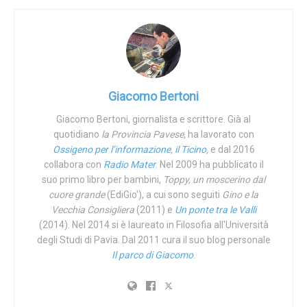
L’attacco Antifa
È sera tardi, le strade del quartiere sono buie e deserte
per le restrizioni anti-CoVid-19. Un gruppo di persone
avanza verso la villa del senatore, si tratta di una
rappresentanza degli Shot Down DC, realtà che raccoglie
Giacomo Bertoni
anarchici e antifascisti, impaziente di offrire al senatore
Giacomo Bertoni, giornalista e scrittore. Già al
Repubblicano una lezione di democrazia. I manifestanti
quotidiano
la Provincia Pavese
, ha lavorato con
circondano la casa, accendono candele, lanciano copie
Ossigeno per l’informazione
,
il Ticino
,
e dal 2016
della
Costituzione
verso la porta. Poi si avvicinano e
collabora con
Radio Mater
. Nel 2009 ha pubblicato il
iniziano a bussare. Erin Morrow non si fa intimidire, apre la
suo primo libro per bambini,
Toppy, un moscerino dal
porta e chiede loro di andarsene: iniziano così grida, insulti
cuore grande
(EdiGio'), a cui sono seguiti
Gino e la
Vecchia Consigliera
(2011) e
Un ponte tra le Valli
e minacce.
(2014). Nel 2014 si è laureato in Filosofia all'Università
Bulls**t!
degli Studi di Pavia. Dal 2011 cura il suo blog personale
Il parco di Giacomo
.
This was no candlelight vigil, this was an
attempt to terrorize
@HawleyMO
’s family, his