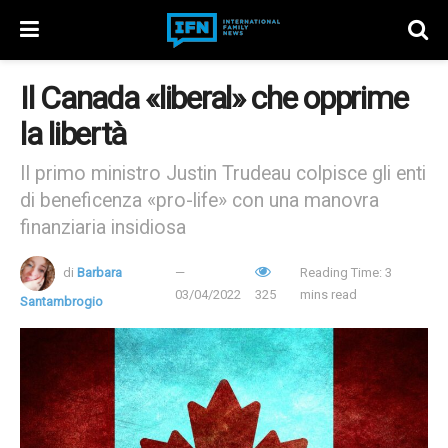
Il Canada «liberal» che opprime
la libertà
Il primo ministro Justin Trudeau colpisce gli enti
di beneficenza «pro-life» con una manovra
finanziaria insidiosa
di
Barbara
Reading Time: 3
03/04/2022
325
mins read
Santambrogio