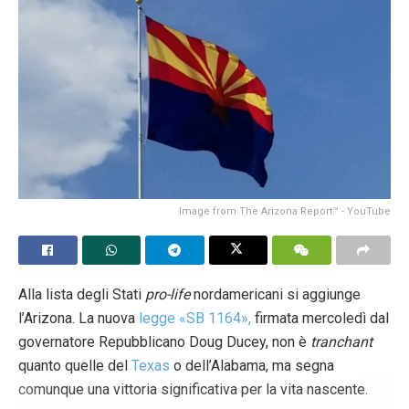
Ne è preoccupato Juergen Severloh, direttore del CPC di
Winnipeg, che
in una recente intervista rilasciata al canale
CHVNradio e riportata sul sito
web
dell’emittente ha
innanzitutto difeso i CPC dalle accuse di disonestà,
affermando la limpidezza e la trasparenza
dell’informazione fornita alle donne che si rivolgono ai
centri, di cui è chiara sin dall’inizio la missione
pro-life
ma
che in alcun modo si pongono in modo giudicante o
Image from The Arizona Report™ - YouTube
aggressivo nei confronti di chi li interpella per aiuto o
consulenza.
Ciò che Severloh teme, in particolare, è appunto la
Alla lista degli Stati
pro-life
nordamericani si aggiunge
questione finanziaria e fiscale. «C’è un
budget
previsto per
l’Arizona. La nuova
legge «SB 1164»,
firmata mercoledì dal
il mese [di aprile]», afferma, «e in quel
budget
di solito
governatore Repubblicano Doug Ducey, non è
tranchant
vengono incluse le modifiche alla legge fiscale e questo
quanto quelle del
Texas
o dell’Alabama, ma segna
ci preoccupa».
comunque una vittoria significativa per la vita nascente.