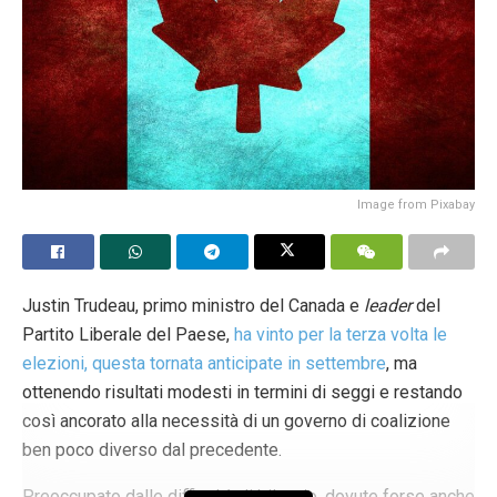
Image from Pixabay
Justin Trudeau, primo ministro del Canada e
leader
del
Partito Liberale del Paese,
ha vinto per la terza volta le
elezioni, questa tornata anticipate in settembre
, ma
ottenendo risultati modesti in termini di seggi e restando
così ancorato alla necessità di un governo di coalizione
ben poco diverso dal precedente.
Preoccupato dalle difficoltà di bilancio, dovute forse anche