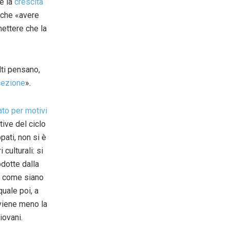
he la
crescita
 che «avere
mettere che la
lti pensano,
cezione
».
ato per motivi
tive del ciclo
pati, non si è
 culturali: si
odotte dalla
ro come siano
quale poi, a
 viene meno la
iovani.