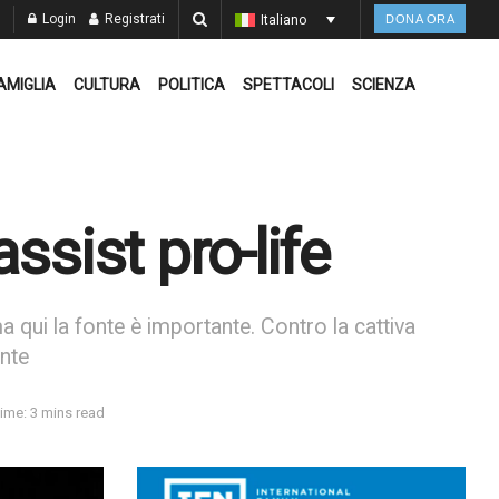
Login
Registrati
Italiano
DONA ORA
AMIGLIA
CULTURA
POLITICA
SPETTACOLI
SCIENZA
ssist pro-life
 qui la fonte è importante. Contro la cattiva
ente
ime: 3 mins read