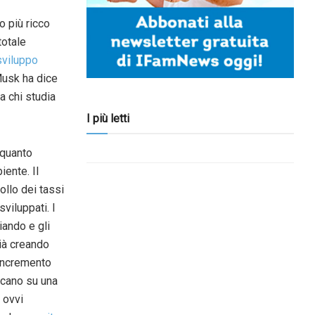
o più ricco
totale
sviluppo
Musk ha dice
a chi studia
I più letti
 quanto
iente. Il
ollo dei tassi
viluppati. I
ando e gli
ià creando
’incremento
ricano su una
 ovvi