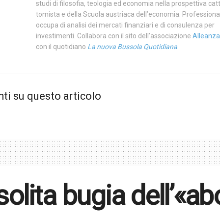
studi di filosofia, teologia ed economia nella prospettiva catt
tomista e della Scuola austriaca dell’economia. Profession
occupa di analisi dei mercati finanziari e di consulenza per
investimenti. Collabora con il sito dell’associazione
Alleanza
con il quotidiano
La nuova Bussola Quotidiana
.
i su questo articolo
solita bugia dell’«ab