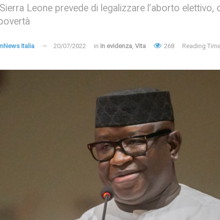
Sierra Leone prevede di legalizzare l’aborto elettivo,
e povertà
mNews Italia
20/07/2022
in
In evidenza
,
Vita
268
Reading Time