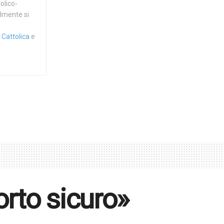
olico-
almente si
 Cattolica
e
orto sicuro»