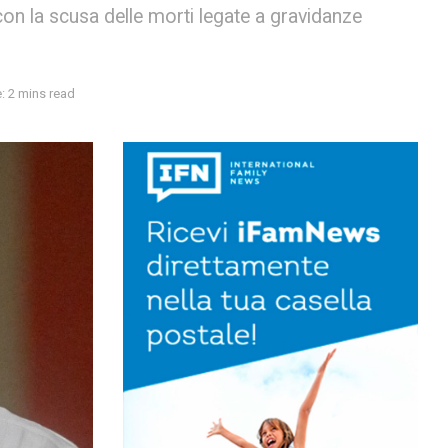
 con la scusa delle morti legate a gravidanze
: 2 mins read