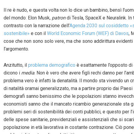
Il re è nudo, e questa volta non lo dice un bambino, bensì l’uom
del mondo: Elon Musk,
patron
di Tesla, SpaceX e Neuralink. In 
contrasto con la narrazione dell’
Agenda 2030 sul cosiddetto «
sostenibile»
e con il
World Economic Forum (WEF) di Davos
, 
cose che non sono solo vere, ma che sono addirittura evidenti 
l’argomento.
Anzitutto, il
problema demografico
è esattamente l’opposto di
dicono i
media
. Non è vero che avere figli rechi danno per l’amb
problema vero è infatti la denatalità. Il mondo sta vivendo un cr
di natalità oramai generalizzato, ma a partire proprio dai Paesi s
demografi sanno benissimo che le popolazioni stanno invecchi
economisti sanno che il mancato ricambio generazionale sta g
problemi seri di sostenibilità dei conti pubblici, e questo per l
delle spese sanitarie, previdenziali e assistenziali che si sca
popolazione in età lavorativa in costante contrazione. Ciò pone