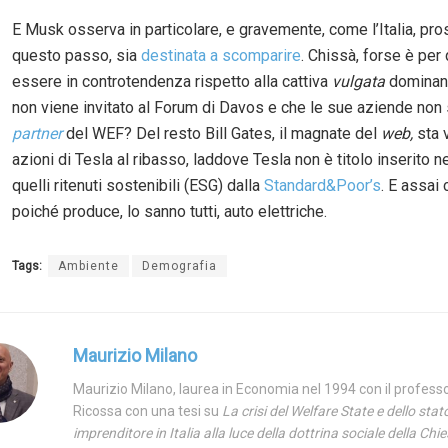
E Musk osserva in particolare, e gravemente, come l’Italia, pr
questo passo, sia
destinata a scomparire
. Chissà, forse è per
essere in controtendenza rispetto alla cattiva
vulgata
dominan
non viene invitato al Forum di Davos e che le sue aziende non 
partner
del WEF? Del resto Bill Gates, il magnate del
web,
sta 
azioni di Tesla al ribasso, laddove Tesla non è titolo inserito n
quelli ritenuti sostenibili (ESG) dalla
Standard&Poor’s
. E assai
poiché produce, lo sanno tutti, auto elettriche.
Tags:
Ambiente
Demografia
Maurizio Milano
Maurizio Milano, laurea in Economia nel 1994 con il profess
Ricossa con una tesi su
La crisi del Welfare State e dello stat
imprenditore in Italia alla luce della dottrina sociale della Chi