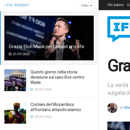
Chi siamo
C
I PIÙ RECENTI
Filter
Grazie Elon Musk per l’assist pro-life
21/07/2022
Gra
Questo giorno nella storia:
decisione sul caso Roe contro
Wade
La verità
22/01/2026
vulgata d
Cristiani del Mozambico
di
Mau
affrontano attacchi islamici
22/01/2026