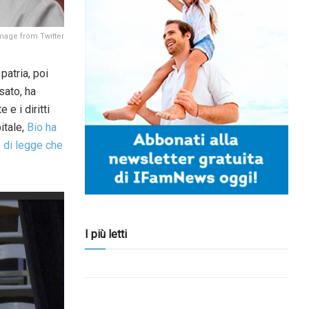
mage from Twitter
patria, poi
sato, ha
 e i diritti
itale,
Bio ha
o di legge che
I più letti