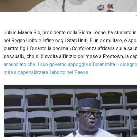
I
Julius Maada Bio, presidente della Sierra Leone, ha studiato in 
nel Regno Unito e infine negli Stati Uniti. È un ex militare, è spo
quattro figli. Durante la decima «Conferenza africana sulla salute
sessuali», che si è svolta all’inizio del mese a Freetown, la cap
annunciato che il suo governo appoggia all’unanimità il disegn
mira a depenalizzare l’aborto nel Paese
.