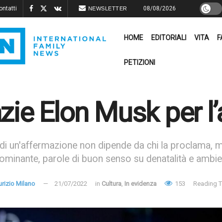
ontatti
08/08/2026
NEWSLETTER
HOME
EDITORIALI
VITA
F
PETIZIONI
zie Elon Musk per l’a
 di un'affermazione non dipende da chi la proclama, ma
ominante, parole di buon senso su denatalità e ambi
rizio Milano
21/07/2022
in
Cultura
,
In evidenza
153
Reading T