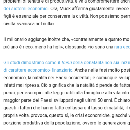
problemi di tenuta e di produttività, e va a compromettere anc
dei sistemi economici
. Ora, Musk afferma giustamente invece
figli è essenziale per conservare la civiltà. Non possiamo per
civiltà svanisca nel nulla».
Il milionario aggiunge inoltre che, «contrariamente a quanto mo
più uno è ricco, meno ha figli», glossando «io sono una
rara ec
Gli studi dimostrano come il
trend
della denatalità non sia inizi
di carattere economico-finanziario
. Anche nelle fasi molto posi
economico, la natalità nei Paesi occidentali, e comunque svilup
infatti mai ripresa. Ciò significa che la natalità dipende da fattori
pensi, per esempio, alle leggi ostili alla famiglia e alla vita intr
maggior parte dei Paesi sviluppati negli ultimi 50 anni. È chia
questi i fattori che hanno fatto collassare il tasso di natalità, il 
propria volta, provoca, questo sì, le crisi economiche, giacché
porzione produttiva della popolazione, ovvero le generazioni g