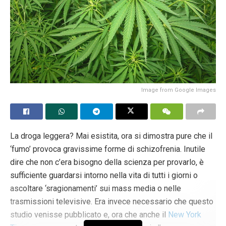
mamma ha visto un’attenzione più significativa negli ultimi
anni. L’anno scorso, ad esempio, come riportato da
Breitbart News
, Calvin Klein ha realizzato una campagna
per la festa della mamma che mostrava un “uomo trans”
incinto. Il marchio di moda ha voluto sottolineare la “realtà
delle nuove famiglie” come omaggio alla Festa della
Mamma.
Image from Google Images
La campagna ha messo in evidenza Roberto Bete, una star
brasiliana dei reality che ha effettuato la transizione da
La droga leggera? Mai esistita, ora si dimostra pure che il
femmina a maschio e che era incinta durante il servizio
‘fumo’ provoca gravissime forme di schizofrenia. Inutile
fotografico. La serie di immagini ritrae Bete, a torso nudo,
dire che non c’era bisogno della scienza per provarlo, è
che rivela il suo pancione e le cicatrici dell’intervento di
sufficiente guardarsi intorno nella vita di tutti i giorni o
chirurgia superiore, insieme alla sua compagna, Erika
ascoltare ‘sragionamenti’ sui mass media o nelle
Fernandes, una tatuatrice.
trasmissioni televisive. Era invece necessario che questo
Per quanto tempo dovremo subire questa follia? La verità
studio venisse pubblicato e, ora che anche il
New York
è una sola. La madre è femmina, il padre è maschio.