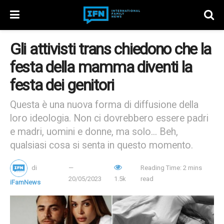
Gli attivisti trans chiedono che la
festa della mamma diventi la
festa dei genitori
Questa è una nuova forma di diffusione della
loro ideologia. Non ci dovrebbero essere padri
e madri, uomini e donne, ma solo... Beh,
qualsiasi cosa si senta in questo momento.
di
Reading Time: 2 mins
20/05/2023
1.5k
read
iFamNews