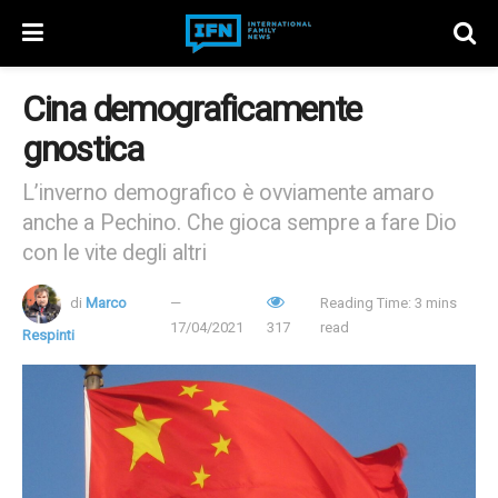
Cina demograficamente
gnostica
L’inverno demografico è ovviamente amaro
anche a Pechino. Che gioca sempre a fare Dio
con le vite degli altri
di
Marco
Reading Time: 3 mins
17/04/2021
317
read
Respinti