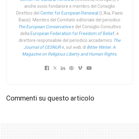
Cina, come fa ovunque, grattacapi seri sul mercato del
anche socio fondatore e membro del Consiglio
lavoro e zavorre insostenibili nel sistema pensionistico.
Direttivo del
Center for European Renewal
(L’Aia, Paesi
Ma anzitutto e soprattutto svantaggerà enormemente la
Bassi). Membro del Comitato editoriale del periodico
The European Conservative
e del Consiglio Consultivo
Cina nei confronti del suo arcinemico e
competitor
della
European Federation for Freedom of Belief
, è
assoluto, gli Stati Uniti d’America.
direttore responsabile del periodico accademico
The
Journal of CESNUR
e, sul
web
, di
Bitter Winter: A
Due considerazioni sorgono naturali.
Magazine on Religious Liberty and Human Rights
.
La prima è rilevare che il monito della BPC è solo una
costola dell’offensiva mondiale cinese, quella che sta
galoppando da anni in sella alla “Belt and Road Initiative”.
La Cina di Xi Jinping pensa da tempo di dare l’assalto al
pianeta per sostituirsi ai registi attuali e riscrivere la
Commenti su questo articolo
globalizzazione con caratteristiche cinesi. Con il CoViD-
19 la Cina ha piegato le proprie mire a rifare una
globalizzazione dal volto nuovo, sinizzando le ceneri di
quella vecchia. Da questo canto
Pechino è come il World
Economic Forum: mai sprecare una crisi
. Sia prima sia