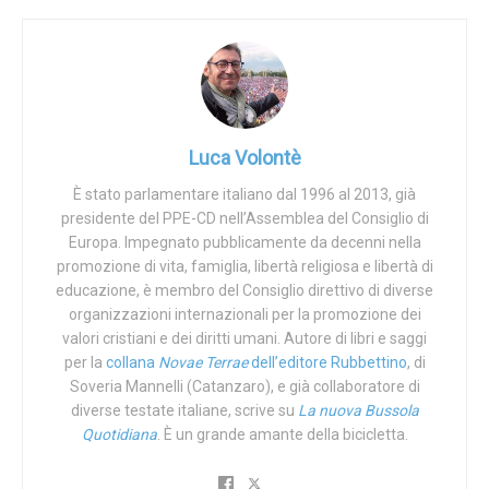
massacrati a milioni, pronta a rifarlo se domani servisse di
sulla Popolazione
(UNFPA) si schiera per l’autonomia
nuovo. È la stessa Cina che la libertà la controlla, dosando
decisionale delle donne sul proprio corpo,
quella degli altri a seconda del proprio fabbisogno. È la
dimostrando un approccio ideologico tipicamente
Cina gnostica: ovvero la Cina demiurgo tecnocratico che
“sessantottino”.
manipola le vite degli altri come più le aggrada, a
cominciare dai piccoli esserini ancora nel grembo delle
Luca Volontè
ABORTO ► clicca per accedere alla sezione
loro madri.
È stato parlamentare italiano dal 1996 al 2013, già
LGBT+
presidente del PPE-CD nell’Assemblea del Consiglio di
Tags:
Aborto
Cina
Demografia
One-Child Policy
Europa. Impegnato pubblicamente da decenni nella
Gran Bretagna. Il governo
smantella l’attuale
pool
di
Vetrina
promozione di vita, famiglia, libertà religiosa e libertà di
esperti sulle politiche LGBT+, contro
llato dalla
lobby
educazione, è membro del Consiglio direttivo di diverse
del
gender
. Il
team
verrà ricostituito, ma vi saranno
organizzazioni internazionali per la promozione dei
rappresentati tutti i punti di vista.
valori cristiani e dei diritti umani. Autore di libri e saggi
per la
collana
Novae Terrae
dell’editore Rubbettino
, di
Il primo ministro britannico, Boris Johnson, ha
Soveria Mannelli (Catanzaro), e già collaboratore di
assicurato alle Chiese cristiane del Paese la
libertà
diverse testate italiane, scrive su
La nuova Bussola
di insegnamento dottrinale
e garantito che i gruppi di
Quotidiana
. È un grande amante della bicicletta.
lavoro sulla cura delle persone LGBT+ saranno