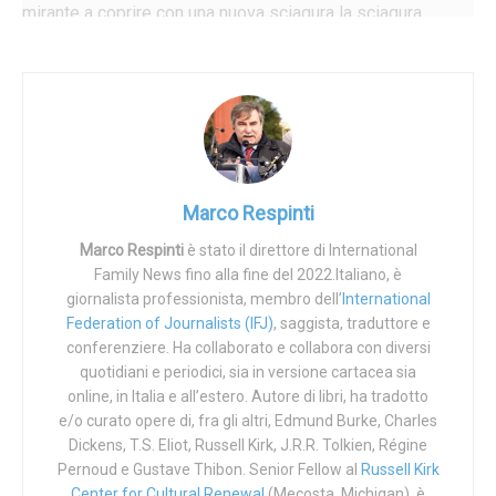
mirante a coprire con una nuova sciagura la sciagura
precedente, ovvero la follia economica maoista che portò
la Cina alla fame e persino (com’è stato documentato) al
cannibalismo.
I ricercatori della
BPC hanno prodotto uno studio datato 26
marzo e reso pubblico il 14 aprile
che fotografa
impietosamente il Paese dopo decenni di aborti forzati e
Marco Respinti
di infanticidi immondi, strigliando i governanti a cambiare
Marco Respinti
è stato il direttore di International
drasticamente rotta. La Cina ha accumulato un ritardo
Family News fino alla fine del 2022.Italiano, è
demografico enorme, la sua popolazione sta
giornalista professionista, membro dell’
International
sensibilmente invecchiando e, secondo le previsioni, ora
Federation of Journalists (IFJ)
, saggista, traduttore e
del 2050 la sua popolazione si ridurrà di 32 milioni di
conferenziere. Ha collaborato e collabora con diversi
quotidiani e periodici, sia in versione cartacea sia
unità.
online, in Italia e all’estero. Autore di libri, ha tradotto
Ora, non è che gli esperti di questa agenzia del
e/o curato opere di, fra gli altri, Edmund Burke, Charles
Dickens, T.S. Eliot, Russell Kirk, J.R.R. Tolkien, Régine
totalitarismo cinese siano diventati improvvisamente
Pernoud e Gustave Thibon. Senior Fellow al
Russell Kirk
buoni: gli è solo che il calo demografico comporterà per la
Center for Cultural Renewal
(Mecosta, Michigan), è