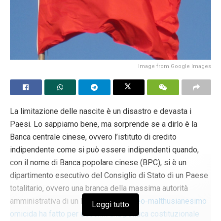
Image from Google Images
La limitazione delle nascite è un disastro e devasta i
Paesi. Lo sappiamo bene, ma sorprende se a dirlo è la
Banca centrale cinese, ovvero l’istituto di credito
indipendente come si può essere indipendenti quando,
con il nome di Banca popolare cinese (BPC), si è un
dipartimento esecutivo del Consiglio di Stato di un Paese
totalitario, ovvero una branca della massima autorità
amministrativa di un Paese che del
neo-malthusianesimo
Leggi tutto
omicida ha fatto per decenni una politica costituzionale