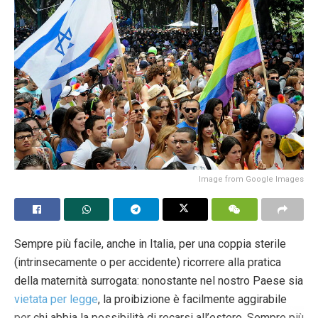
L’idea di Pedrocchi, dunque, è che «le emissioni
antropiche abbiano complessivamente giocato un ruolo
marginale sull’aumento della Tgm di circa 1°C verificatosi
con alti e bassi dal 1850 a ora e che tale aumento derivi
molto probabilmente da fattori naturali». Ciò nonostante,
prosegue, «è in atto una demonizzazione delle emissioni
antropiche della CO₂» e «la disinformazione raggiunge
l’apice quando si confondono frequenza e intensità di
eventi estremi, molto difficilmente documentabili
specialmente a scala locale, con i danni provocati che
Image from Google Images
sono spesso dovuti all’incontrollata antropizzazione del
territorio che nulla ha a che fare con il cambiamento
climatico».
Sempre più facile, anche in Italia, per una coppia sterile
Alla luce di queste riflessioni, per Pedrocchi, «non c’è
(intrinsecamente o per accidente) ricorrere alla pratica
affatto bisogno di un controllo forzato delle nascite per
della maternità surrogata: nonostante nel nostro Paese sia
limitare le emissioni antropiche di CO₂», anche perché ‒
vietata per legge
, la proibizione è facilmente aggirabile
prosegue ‒ «quasi tutti i demografi concordano sul fatto
per chi abbia la possibilità di recarsi all’estero. Sempre più