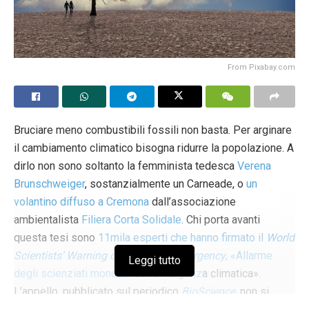
From Pixabay.com
Bruciare meno combustibili fossili non basta. Per arginare
il cambiamento climatico bisogna ridurre la popolazione. A
dirlo non sono soltanto la femminista tedesca
Verena
Brunschweiger
, sostanzialmente un Carneade, o
un
volantino diffuso a Cremona
dall’associazione
ambientalista
Filiera Corta Solidale
. Chi porta avanti
questa tesi sono
11mila
esperti che hanno firmato il
World
Scientists’ Warning of a Climate Emergency
, «Allarme
Leggi tutto
degli scienziati mondiali sull’emergenz
a climatica».
L’appello, pubblicato sul periodico
BioScience
, non si