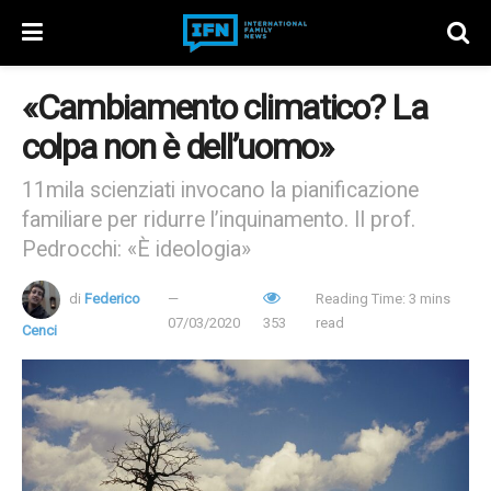
«Cambiamento climatico? La
colpa non è dell’uomo»
11mila scienziati invocano la pianificazione
familiare per ridurre l’inquinamento. Il prof.
Pedrocchi: «È ideologia»
di
Federico
Reading Time: 3 mins
07/03/2020
353
read
Cenci