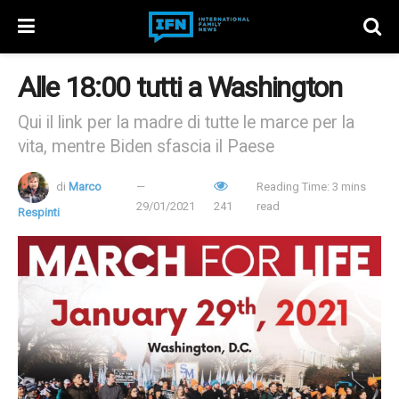
Alle 18:00 tutti a Washington
Qui il link per la madre di tutte le marce per la
vita, mentre Biden sfascia il Paese
di
Marco
Reading Time: 3 mins
29/01/2021
241
read
Respinti