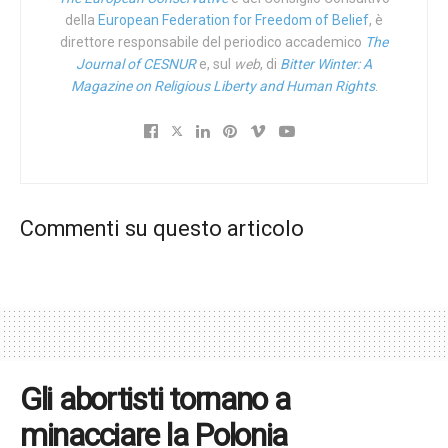
codificare in legge la suddetta sentenza
Roe v. Wade
,
della
European Federation for Freedom of Belief
, è
volontà resa nota il 22 gennaio proprio nell’anniversario di
direttore responsabile del periodico accademico
The
Journal of CESNUR
e, sul
web
, di
Bitter Winter: A
quella stessa pessima decisione presa inopinatamente e
Magazine on Religious Liberty and Human Rights
.
ben oltre il proprio mandato dal massimo tribunale del
Paese, che per questo Donald J. Trump aveva decretato
fosse la Giornata della sacralità della vita. A chiamarla
cattiveria forse si fa peccato però ci si azzecca.
Commenti su questo articolo
Gli abortisti tornano a
minacciare la Polonia