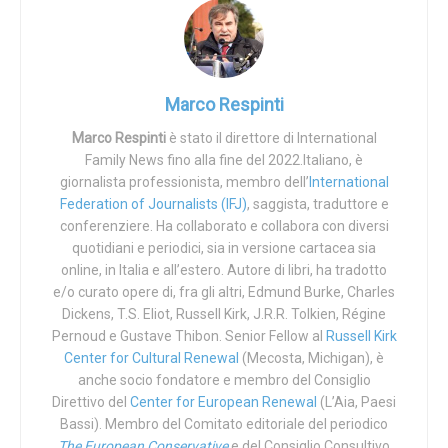
erano anche i temi imprescindibili della vita e della
famiglia.
Marco Respinti
Marco Respinti
è stato il direttore di International
Family News fino alla fine del 2022.Italiano, è
giornalista professionista, membro dell’
International
Federation of Journalists (IFJ)
, saggista, traduttore e
conferenziere. Ha collaborato e collabora con diversi
quotidiani e periodici, sia in versione cartacea sia
online, in Italia e all’estero. Autore di libri, ha tradotto
e/o curato opere di, fra gli altri, Edmund Burke, Charles
Dickens, T.S. Eliot, Russell Kirk, J.R.R. Tolkien, Régine
Il nuovo presidente Joe Biden,
cattolico senza averne
Pernoud e Gustave Thibon. Senior Fellow al
Russell Kirk
Center for Cultural Renewal
(Mecosta, Michigan), è
l’aria
, si è già lanciato in una serie di decreti che incidono
anche socio fondatore e membro del Consiglio
proprio, in negativo, su vita e famiglia nella foga di
Direttivo del
Center for European Renewal
(L’Aia, Paesi
ribaltare quanto più e quanto più in fretta possibile
il bene
Bassi). Membro del Comitato editoriale del periodico
fatto dal predecessore
. Colpisce, tra questi,
la volontà di
The European Conservative
e del Consiglio Consultivo