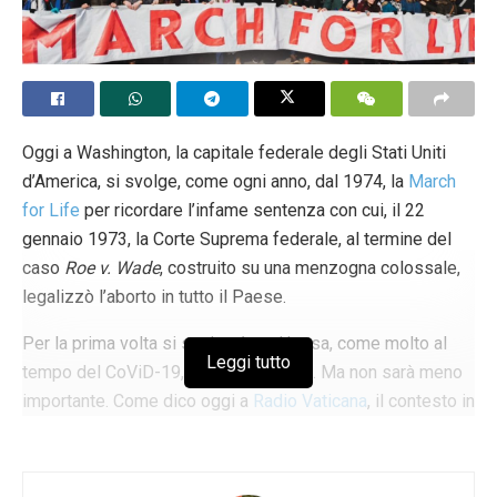
Oggi a Washington, la capitale federale degli Stati Uniti
d’America, si svolge, come ogni anno, dal 1974, la
March
for Life
per ricordare l’infame sentenza con cui, il 22
gennaio 1973, la Corte Suprema federale, al termine del
caso
Roe v. Wade
, costruito su una menzogna colossale,
legalizzò l’aborto in tutto il Paese.
Per la prima volta si svolgerà anch’essa, come molto al
Leggi tutto
tempo del CoViD-19, in forma virtuale. Ma non sarà meno
importante. Come dico oggi a
Radio Vaticana
, il contesto in
cui si svolge la Marcia di quest’anno è tesissimo. Il Paese
nordamericano è reduce da un confronto elettorale ad alta
tensione, prolungatosi più del consueto e al cui centro vi