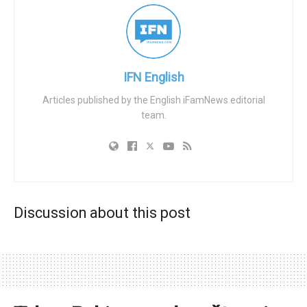
time.
He went from crying in his closet this week
after all the hardships of this year, to leading
IFN English
the New York Jets to their first win of the
season.
pic.twitter.com/DfMkWIZ0lP
Articles published by the English iFamNews editorial
team.
— Robert Griffin III (@RGIII)
October 26, 2025
Fields je podijelio da je tijekom tjedna bio “prilično ranjiv” i
priznao da je plakao u svom ormaru od frustracije. Ipak,
potvrdio je da ga je vjera usidrila: “Bog je bio sa mnom
kroz uspone i padove… ništa me ne može slomiti”, izjavio
Discussion about this post
je.
Statistički, Fields je dovršio 21 od 32 dodavanja za 244
jarda i jedan touchdown, označavajući svoju najjaču
utakmicu sezone usred povratka. Jets, sada 1–7,