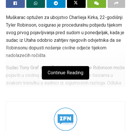
Muškarac optužen za ubojstvo Charlieja Kirka, 22-godišnji
Tyler Robinson, osigurao je proceduralnu pobjedu tijekom
svog prvog pojavljivanja pred sudom u ponedjeljak, kada je
sudac iz Utaha odobrio zahtjev njegovih odvjetnika da se
Robinsonu dopusti nošenje civilne odjeće tijekom
nadolazećih ročišta.
Sudac Tony Graf specificirao je da, iako se Robinson može
Continue Reading
pojaviti u civilnoj odjeći, mora ostati vezan lisicama u
svakom trenutku u sudnici iz sigurnosnih razloga. Odluka
je uslijedila nakon argumenata obrane u kojima se tvrdilo
da bi dopuštanje Robinsonu da se pojavi u zatvorskoj
odjeći nepravedno prejudiciralo buduću porotu.
Robinson je optužen po više točaka, uključujući teško
ubojstvo, nakon Kirkova ubojstva nakon događaja na