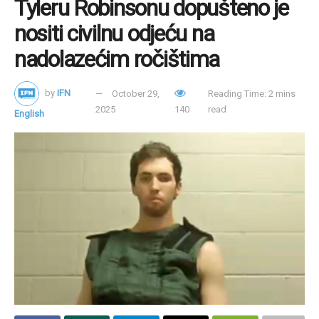
Tyleru Robinsonu dopušteno je
poboljšali su svoj položaj ovom pobjedom.
nositi civilnu odjeću na
Njegovi komentari i prizemljeno priznanje oslanjanja na
nadolazećim ročištima
vjeru privukli su pažnju ne samo zbog njegovog sportskog
podviga, već i zbog njegovog inspirativnog svjedočanstva
o važnosti i snazi kršćanske vjere.
by
IFN
October 29,
Reading Time: 2 mins
2025
140
read
English
Tags:
NFL
Vjera