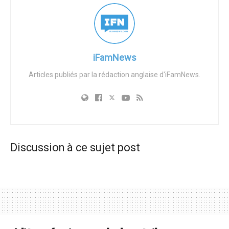
Réformistes européens (ECR), attirant plus de deux cents
participants de vingt pays. Les intervenants ont averti que,
tandis que Bruxelles continue de subventionner des
campagnes pro-avortement, elle fait peu pour renforcer
iFamNews
les réseaux qui aident les femmes à mener leur
Articles publiés par la rédaction anglaise d'iFamNews.
grossesse à terme – créant ce qu’un organisateur a
appelé une « asymétrie morale ». Ils ont soutenu que la
maternité est trop souvent traitée comme un fardeau
plutôt que comme un bien social.
Ouvrant la session, l’ancien commissaire européen Tonio
Discussion à ce sujet post
Borg a critiqué l’UE pour avoir négligé ses obligations
envers les femmes, affirmant qu’elle ignore les besoins
réels auxquels les mères sont confrontées. Il a déclaré :
« Nous voulons que la maternité soit un bien protégé, pas
un fardeau. Si l’Europe veut défendre la liberté, elle doit
commencer par protéger la vie. » De même, le député