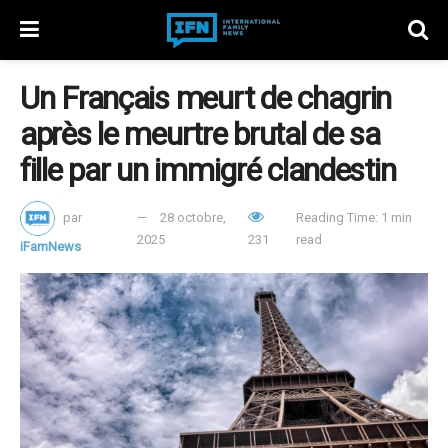
Un Français meurt de chagrin
après le meurtre brutal de sa
fille par un immigré clandestin
par
28 octobre,
Reading Time: 1 min
2025
231
read
iFamNews