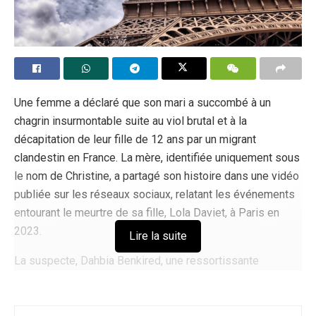
Une femme a déclaré que son mari a succombé à un
chagrin insurmontable suite au viol brutal et à la
décapitation de leur fille de 12 ans par un migrant
clandestin en France. La mère, identifiée uniquement sous
le nom de Christine, a partagé son histoire dans une vidéo
publiée sur les réseaux sociaux, relatant les événements
entourant le meurtre de sa fille, Lola Daviet, à Paris en
2023.
Lire la suite
La suspecte, Dahbia Benkired, une ressortissante
algérienne entrée illégalement en France, aurait torturé,
violé et décapité la jeune fille avant de dissimuler son
corps dans une valise. Christine a décrit comment cette