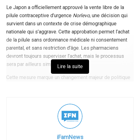
Le Japon a officiellement approuvé la vente libre de la
pilule contraceptive d’urgence
Norlevo
, une décision qui
survient dans un contexte de crise démographique
nationale qui s’aggrave. Cette approbation permet l’achat
de la pilule sans ordonnance médicale ni consentement
parental, et sans restriction d’âge. Les pharmaciens
devront toujours superviser l’achat, mais le processus
sera par ailleurs simple et direct.
Lire la suite
Cette mesure marque un changement majeur de politique
dans un pays connu depuis longtemps pour son approche
prudente de la médecine reproductive. Jusqu’à présent,
les femmes au Japon devaient obtenir une ordonnance
médicale pour la contraception d’urgence — une règle qui
limitait souvent l’accès. Le ministère de la Santé, du
Travail et des Affaires sociales a présenté cette décision
comme une question d’amélioration de l’accès à la santé
iFamNews