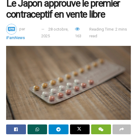
Le Japon approuve le premier
contraceptif en vente libre
par
28 octobre,
Reading Time: 2 mins
2025
163
read
iFamNews