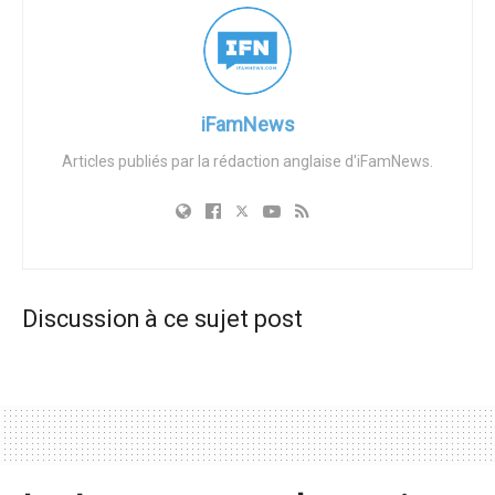
découverte a dévasté sa famille. « Mon mari est mort de
chagrin », a-t-elle déclaré. « Il ne pouvait pas supporter la
douleur de perdre notre fille d’une manière aussi horrible.
» Les autorités françaises ont confirmé que Benkired, qui
iFamNews
était dans le pays malgré un ordre d’expulsion, a commis
Articles publiés par la rédaction anglaise d'iFamNews.
l’attaque après que la fillette soit rentrée de l’école.
L’affaire a suscité une indignation nationale concernant les
défaillances du contrôle de l’immigration. Christine a
critiqué les politiciens qui exploitent la tragédie sans pour
autant empêcher des incidents similaires. « Ils viennent
Discussion à ce sujet post
chez nous, pleurent avec nous, mais rien ne change », a-t-
elle dit. « Combien d’enfants devront encore mourir ? » La
suspecte reste en détention dans l’attente de son procès.
Tags:
immigration