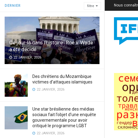
Nous connaît
DERNIER
filtre
Ce jour-là dans l’histoire : Roe v. Wade
a été décidé
22 JANVIER, 2026
Des chrétiens du Mozambique
victimes d’attaques islamiques
22 JANVIER, 2026
Une star brésilienne des médias
sociaux fait l’objet d’une enquête
gouvernementale pour avoir
critiqué le programme LGBT
22 JANVIER, 2026