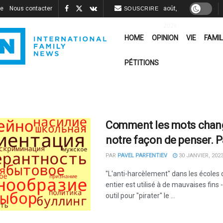
re
Nous contacter
août,
SOUSCRIRE
2026
HOME
OPINION
VIE
FAMIL
PÉTITIONS
Comment les mots chan
notre façon de penser. Pa
PAR
PAVEL PARFENTIEV
30 JANVIER, 202
"L'anti-harcèlement" dans les école
entier est utilisé à de mauvaises fin
outil pour "pirater" le ...