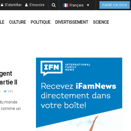
S'identifier
S'inscrire
Français
FAIRE UN DON
LE
CULTURE
POLITIQUE
DIVERTISSEMENT
SCIENCE
gent
rtie II
3
545
s du monde
s - comme un