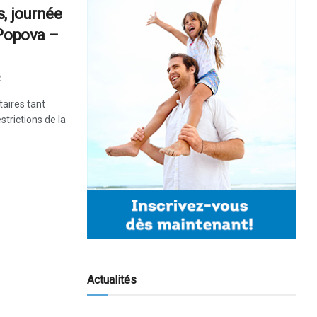
, journée
 Popova –
2
taires tant
estrictions de la
Actualités