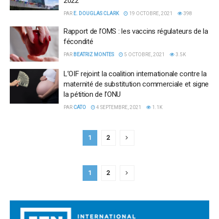
2022
PAR
E. DOUGLAS CLARK
19 OCTOBRE, 2021
398
Rapport de l’OMS : les vaccins régulateurs de la
fécondité
PAR
BEATRIZ MONTES
5 OCTOBRE, 2021
3.5K
L’OIF rejoint la coalition internationale contre la
maternité de substitution commerciale et signe
la pétition de l’ONU
PAR
CATO
4 SEPTEMBRE, 2021
1.1K
1
2
1
2