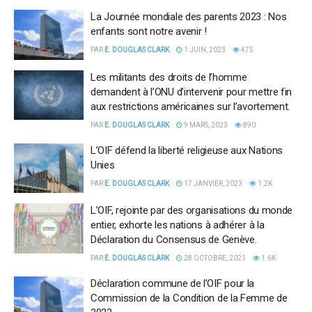
La Journée mondiale des parents 2023 : Nos
enfants sont notre avenir !
PAR
E. DOUGLAS CLARK
1 JUIN, 2023
475
Les militants des droits de l’homme
demandent à l’ONU d’intervenir pour mettre fin
aux restrictions américaines sur l’avortement.
PAR
E. DOUGLAS CLARK
9 MARS, 2023
890
L’OIF défend la liberté religieuse aux Nations
Unies
PAR
E. DOUGLAS CLARK
17 JANVIER, 2023
1.2K
L’OIF, rejointe par des organisations du monde
entier, exhorte les nations à adhérer à la
Déclaration du Consensus de Genève.
PAR
E. DOUGLAS CLARK
28 OCTOBRE, 2021
1.6K
Déclaration commune de l’OIF pour la
Commission de la Condition de la Femme de