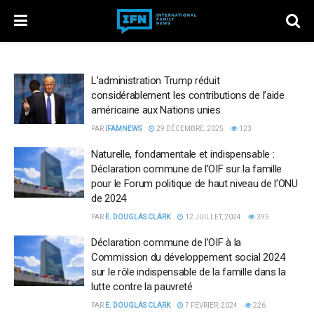
L’administration Trump réduit
considérablement les contributions de l’aide
américaine aux Nations unies
PAR
IFAMNEWS
29 DÉCEMBRE, 2025
123
Naturelle, fondamentale et indispensable :
Déclaration commune de l’OIF sur la famille
pour le Forum politique de haut niveau de l’ONU
de 2024
PAR
E. DOUGLAS CLARK
12 JUILLET, 2024
395
Déclaration commune de l’OIF à la
Commission du développement social 2024
sur le rôle indispensable de la famille dans la
lutte contre la pauvreté
PAR
E. DOUGLAS CLARK
7 FÉVRIER, 2024
226