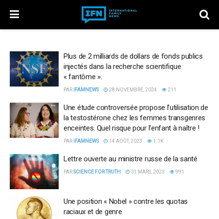
Plus de 2 milliards de dollars de fonds publics
injectés dans la recherche scientifique
« fantôme ».
PAR
IFAMNEWS
28 NOVEMBRE, 2024
211
Une étude controversée propose l’utilisation de
la testostérone chez les femmes transgenres
enceintes. Quel risque pour l’enfant à naître !
PAR
IFAMNEWS
14 AOÛT, 2023
1.1K
Lettre ouverte au ministre russe de la santé
PAR
SCIENCE FOR TRUTH
31 MARS, 2023
991
Une position « Nobel » contre les quotas
raciaux et de genre