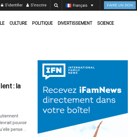
S'identifier
S'inscrire
Français
FAIRE UN DON
LE
CULTURE
POLITIQUE
DIVERTISSEMENT
SCIENCE
ent : la
outiennent
evrait pouvoir
'elle pense ...