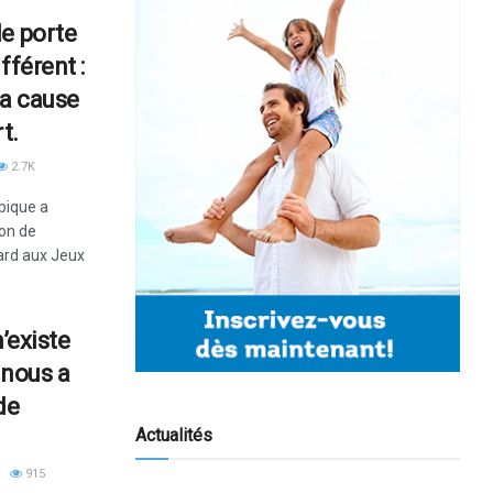
le porte
fférent :
la cause
t.
2.7K
pique a
ion de
bard aux Jeux
’existe
 nous a
de
Actualités
915