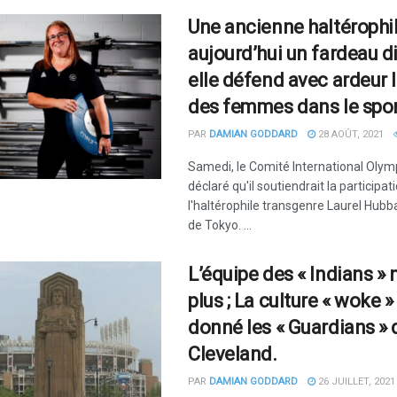
Une ancienne haltérophi
aujourd’hui un fardeau di
elle défend avec ardeur 
des femmes dans le spor
PAR
DAMIAN GODDARD
28 AOÛT, 2021
Samedi, le Comité International Olym
déclaré qu'il soutiendrait la participat
l'haltérophile transgenre Laurel Hub
de Tokyo. ...
L’équipe des « Indians » n
plus ; La culture « woke »
donné les « Guardians » 
Cleveland.
PAR
DAMIAN GODDARD
26 JUILLET, 2021