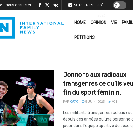
re
Nous contacter
août,
SOUSCRIRE
2026
HOME
OPINION
VIE
FAMIL
PÉTITIONS
Donnons aux radicaux
transgenres ce qu’ils veul
fin du sport féminin.
PAR
CATO
5 JUIN, 2023
901
Les militants transgenres radicaux s
depuis des années qu'une personne d
jouer dans l'équipe sportive du sexe qu