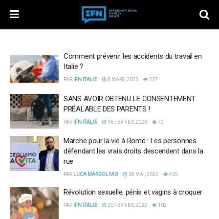
Comment prévenir les accidents du travail en
Italie ?
PAR
IFN ITALIE
8 MARS, 2023
227
SANS AVOIR OBTENU LE CONSENTEMENT
PRÉALABLE DES PARENTS !
PAR
IFN ITALIE
16 FÉVRIER, 2023
72
Marche pour la vie à Rome : Les personnes
défendant les vrais droits descendent dans la
rue
PAR
LUCA MARCOLIVIO
28 MAI, 2022
425
Révolution sexuelle, pénis et vagins à croquer
PAR
IFN ITALIE
20 FÉVRIER, 2022
102