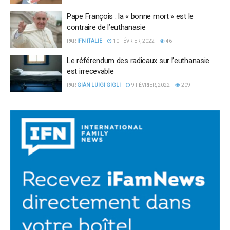
Pape François : la « bonne mort » est le
contraire de l’euthanasie
PAR
IFN ITALIE
10 FÉVRIER, 2022
46
Le référendum des radicaux sur l’euthanasie
est irrecevable
PAR
GIAN LUIGI GIGLI
9 FÉVRIER, 2022
209