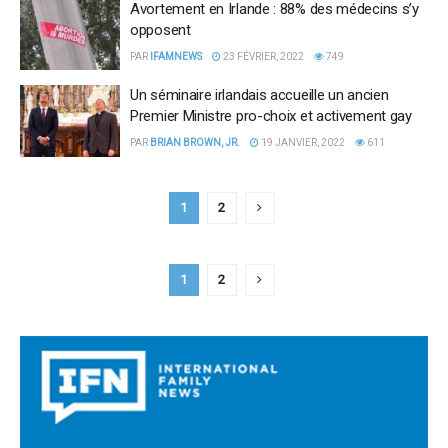
Avortement en Irlande : 88% des médecins s’y
opposent
PAR
IFAMNEWS
23 FÉVRIER, 2022
749
Un séminaire irlandais accueille un ancien
Premier Ministre pro-choix et activement gay
PAR
BRIAN BROWN, JR.
19 JANVIER, 2022
611
1
2
1
2