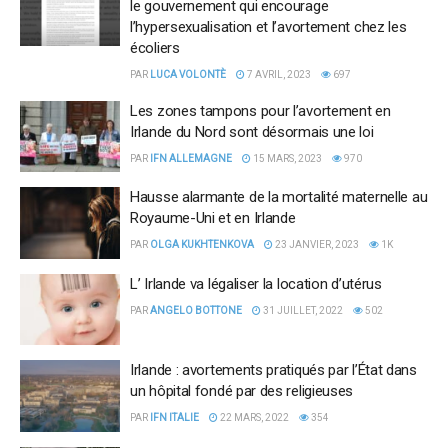
le gouvernement qui encourage
l’hypersexualisation et l’avortement chez les
écoliers
PAR
LUCA VOLONTÈ
7 AVRIL, 2023
697
Les zones tampons pour l’avortement en
Irlande du Nord sont désormais une loi
PAR
IFN ALLEMAGNE
15 MARS, 2023
970
Hausse alarmante de la mortalité maternelle au
Royaume-Uni et en Irlande
PAR
OLGA KUKHTENKOVA
23 JANVIER, 2023
1K
L’ Irlande va légaliser la location d’utérus
PAR
ANGELO BOTTONE
31 JUILLET, 2022
502
Irlande : avortements pratiqués par l’État dans
un hôpital fondé par des religieuses
PAR
IFN ITALIE
22 MARS, 2022
354