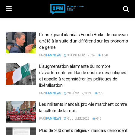
L’enseignant irlandais Enoch Burke de nouveau
arrêté à la suite d’un différend sur les pronoms
de genre
PAR
IFAMNEWS
3 SEPTEMBRE, 2024
1.5K
L’augmentation alarmante du nombre
d’avortements en Irlande suscite des critiques
et appelle à reconsidérer les politiques de
libéralisation.
PAR
IFAMNEWS
20 FÉVRIER, 2024
279
Les militants irlandais pro-vie marchent contre
la culture de la mort
PAR
IFAMNEWS
6 JUILLET, 2023
645
Plus de 200 chefs religieux irlandais dénoncent