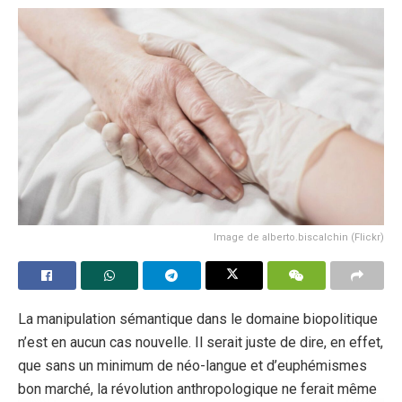
réponse selon laquelle ils n’étaient pas religieux était l’une
des plus courantes – jusqu’à 37% (22,2 millions de
personnes), soit une augmentation de 12% par rapport à
l’enquête nationale dix ans plus tôt. Dans le même temps,
le nombre de citoyens qui s’identifient comme musulmans
est passé de 4,9 à 6,5 %. En outre, il y a une augmentation
de ceux qui professent l’hindouisme, dont le nombre est
passé de 1,5 à 1,7 %. Pour rappel, le Premier ministre
Rishi Sunak est un hindou déclaré, et le maire de Londres
Sadiq Khan est un musulman.
Image de alberto.biscalchin (Flickr)
Linda Woodhead, professeur au King’s College de
Londres, a déclaré à la BBC que le fait qu’un si grand
nombre de citoyens se déclarent non religieux ne signifie
La manipulation sémantique dans le domaine biopolitique
pas qu’ils n’ont aucune croyance : « Certains sont athées,
n’est en aucun cas nouvelle. Il serait juste de dire, en effet,
beaucoup sont agnostiques – ils disent simplement : ‘
que sans un minimum de néo-langue et d’euphémismes
Non, je sais exactement » – et certains pratiqueront
bon marché, la révolution anthropologique ne ferait même
encore une pratique spirituelle. »