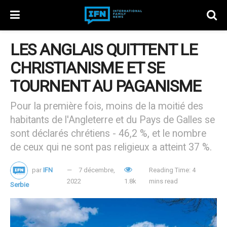
LES ANGLAIS QUITTENT LE
CHRISTIANISME ET SE
TOURNENT AU PAGANISME
Pour la première fois, moins de la moitié des
habitants de l'Angleterre et du Pays de Galles se
sont déclarés chrétiens - 46,2 %, et le nombre
de ceux qui ne sont pas religieux a atteint 37 %.
par
IFN
7 décembre,
Reading Time: 4
2022
1.8k
mins read
Serbie