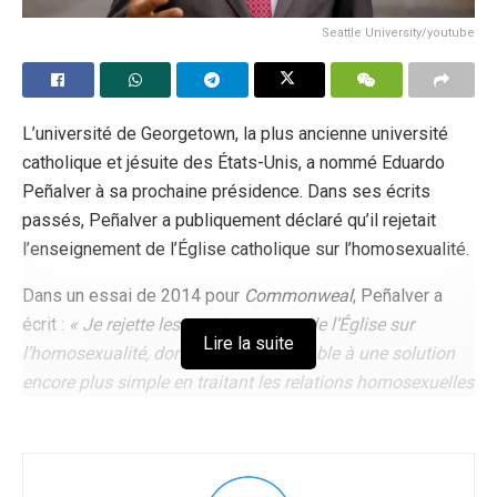
Seattle University/youtube
L’université de Georgetown, la plus ancienne université
catholique et jésuite des États-Unis, a nommé Eduardo
Peñalver à sa prochaine présidence. Dans ses écrits
passés, Peñalver a publiquement déclaré qu’il rejetait
l’enseignement de l’Église catholique sur l’homosexualité.
Dans un essai de 2014 pour
Commonweal
, Peñalver a
écrit :
« Je rejette les enseignements de l’Église sur
Lire la suite
l’homosexualité, donc je serais favorable à une solution
encore plus simple en traitant les relations homosexuelles
engagées comme moralement valables. »
Il a ajouté qu’il
considérait ces relations comme des expressions
d’amour similaires au mariage.