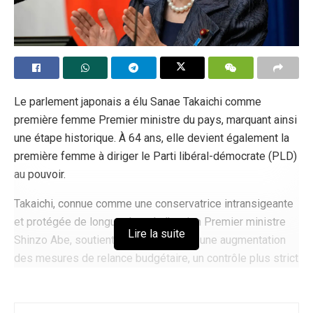
Le parlement japonais a élu Sanae Takaichi comme
première femme Premier ministre du pays, marquant ainsi
une étape historique. À 64 ans, elle devient également la
première femme à diriger le Parti libéral-démocrate (PLD)
au pouvoir.
Takaichi, connue comme une conservatrice intransigeante
et protégée de longue date de l’ancien Premier ministre
Lire la suite
Shinzo Abe, soutient une armée forte, une augmentation
des mesures de relance budgétaire, un contrôle plus strict
de l’immigration et une politique étrangère plus ferme
envers la Chine. Elle a également adopté des positions
traditionalistes, notamment l’opposition au mariage