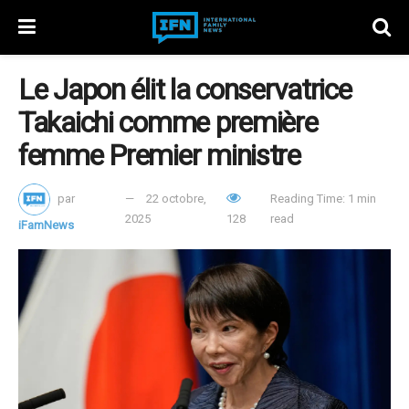
Le Japon élit la conservatrice
Takaichi comme première
femme Premier ministre
par
22 octobre,
Reading Time: 1 min
2025
128
read
iFamNews