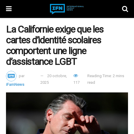
La Californie exige que les
cartes d’identité scolaires
comportent une ligne
d’assistance LGBT
par
20 octobre,
Reading Time: 2 mins
2025
117
read
iFamNews