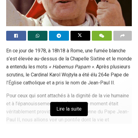
À partir du 1er juillet 2026, chaque élève du secondaire et
étudiant public en Californie portera une carte d’identité
affichant le numéro de The Trevor Project — un signal sans
équivoque que le système éducatif de l’État privilégie
désormais la conformité idéologique aux droits parentaux
En ce jour de 1978, à 18h18 à Rome, une fumée blanche
et à la véritable formation morale. Cette dernière mesure
s’est élevée au-dessus de la Chapelle Sixtine et le monde
confirme que les dirigeants californiens restent plus
a entendu les mots
« Habemus Papam »
. Après plusieurs
intéressés par le remodelage des croyances des enfants
scrutins, le Cardinal Karol Wojtyła a été élu 264e Pape de
que par la protection de leur bien-être.
l’Église catholique et a pris le nom de Jean-Paul II.
Tags:
gender ideology
L'idéologie LGBT
Pour ceux qui sont attachés à la dignité de la vie humaine
Transgendérisme
et à l’épanouissement de la famille, ce moment était
Lire la suite
véritablement providentiel. En la personne du Pape Jean-
Paul II, nous allions voir un pontife dont la vie et
l’enseignement témoigneraient constamment d’une «
culture de la vie » dans un monde si souvent tenté par une