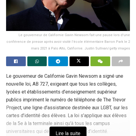
Le gouverneur de Californie Gavin Newsom fait une pause lors d'une
conférence de presse après avoir visité l'école élémentaire Barron Park le 2
mars 2021 à Palo Alto, Californie. Justin Sullivan/getty images
Le gouverneur de Californie Gavin Newsom a signé une
nouvelle loi, AB 727, exigeant que tous les collèges,
lycées et établissements d’enseignement supérieur
publics impriment le numéro de téléphone de The Trevor
Project, une ligne d’assistance destinée aux LGBT, sur les
cartes d’identité des élèves. La loi s’applique aux élèves
de la 5e à la terminale ainsi qu’à tous les campus
universitaires qui délivrent des cartes d’identité.
Lire la suite