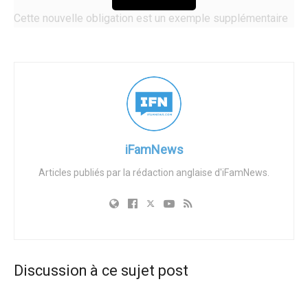
Cette nouvelle obligation est un exemple supplémentaire
de la volonté croissante de l’État d’imposer une idéologie
sexuelle et de genre progressiste dans tous les aspects
de l’enseignement public. Au lieu de promouvoir des
ressources de santé mentale neutres accessibles à tous
les élèves, l’État a choisi une ligne d’assistance qui se
présente explicitement comme militante LGBT. The Trevor
Project défend depuis longtemps des positions alignées
iFamNews
sur la théorie radicale du genre, notamment l’idée que les
Articles publiés par la rédaction anglaise d'iFamNews.
mineurs devraient avoir accès aux procédures de
transition de genre sans le consentement parental.
Le gouverneur Newsom a salué cette mesure, affirmant
qu’elle permettrait aux élèves LGBT de se sentir «
reconnus » et « soutenus ». Le député Mark González, qui
Discussion à ce sujet post
a parrainé le projet de loi, a fait écho à ces propos,
déclarant que la ligne d’assistance permettrait de