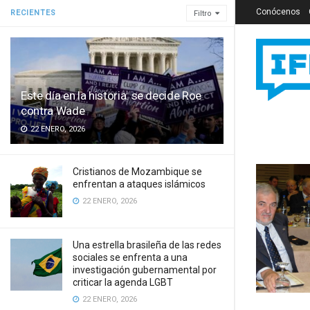
Conócenos
RECIENTES
Filtro
Este día en la historia: se decide Roe
contra Wade
22 ENERO, 2026
Cristianos de Mozambique se
enfrentan a ataques islámicos
22 ENERO, 2026
Una estrella brasileña de las redes
sociales se enfrenta a una
investigación gubernamental por
criticar la agenda LGBT
22 ENERO, 2026