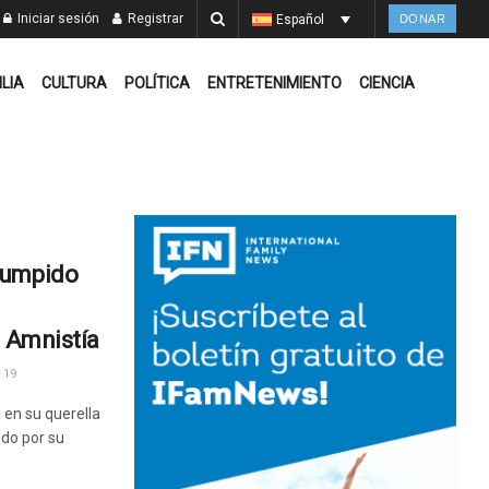
Iniciar sesión
Registrar
Español
DONAR
ILIA
CULTURA
POLÍTICA
ENTRETENIMIENTO
CIENCIA
Pumpido
e Amnistía
19
 en su querella
ido por su