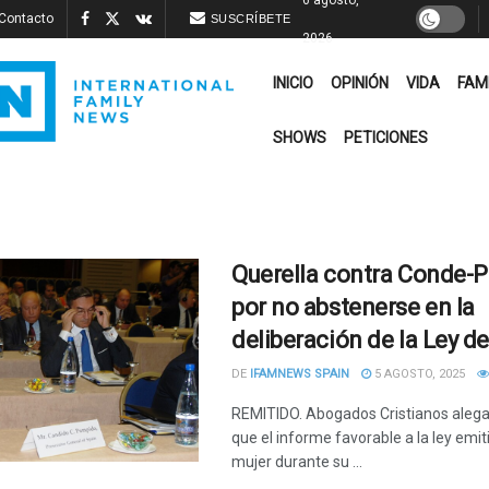
Contacto
SUSCRÍBETE
2026
INICIO
OPINIÓN
VIDA
FAM
SHOWS
PETICIONES
Querella contra Conde-
por no abstenerse en la
deliberación de la Ley d
DE
IFAMNEWS SPAIN
5 AGOSTO, 2025
REMITIDO. Abogados Cristianos alega
que el informe favorable a la ley emit
mujer durante su ...