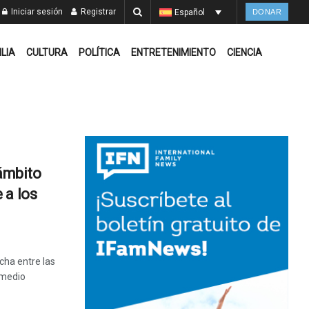
Iniciar sesión
Registrar
Español
DONAR
ILIA
CULTURA
POLÍTICA
ENTRETENIMIENTO
CIENCIA
 ámbito
 a los
cha entre las
 medio