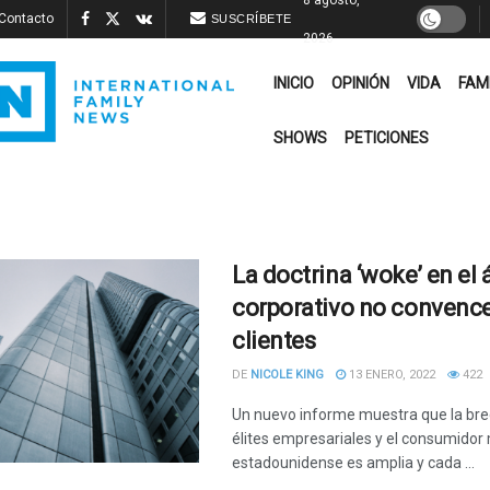
Contacto
SUSCRÍBETE
2026
INICIO
OPINIÓN
VIDA
FAM
SHOWS
PETICIONES
La doctrina ‘woke’ en el
corporativo no convence
clientes
DE
NICOLE KING
13 ENERO, 2022
422
Un nuevo informe muestra que la bre
élites empresariales y el consumidor
estadounidense es amplia y cada ...