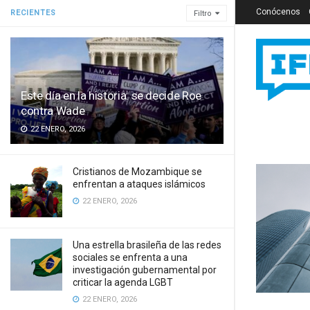
Conócenos
RECIENTES
Filtro
Este día en la historia: se decide Roe
contra Wade
22 ENERO, 2026
Cristianos de Mozambique se
enfrentan a ataques islámicos
22 ENERO, 2026
Una estrella brasileña de las redes
sociales se enfrenta a una
investigación gubernamental por
criticar la agenda LGBT
22 ENERO, 2026