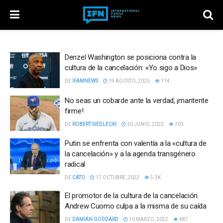
Denzel Washington se posiciona contra la
cultura de la cancelación: «Yo sigo a Dios»
DE
IFAMNEWS
19 AGOSTO, 2025
114
No seas un cobarde ante la verdad, ¡mantente
firme!
DE
ROBERT SIEDLECKI
30 JUNIO, 2023
703
Putin se enfrenta con valentía a la «cultura de
la cancelación» y a la agenda transgénero
radical
DE
CATO
17 OCTUBRE, 2022
5.3K
El promotor de la cultura de la cancelación
Andrew Cuomo culpa a la misma de su caída
DE
DAMIAN GODDARD
10 MARZO, 2022
487