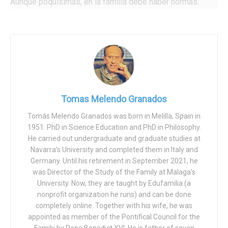
Aunque poquísimas, en la familia debe haber normas:
facilitan la vida en común y contribuyen a configurar el
sello propio de cada hogar, el aire de familia.
¿Para quién son necesarias?
Para los hijos:
encauzan sus actividades, que tienden a la dispersión, y
les ayudan a superar la inseguridad propia de sus años,
indicándoles lo que deben y no deben hacer, lo bueno y lo
Tomas Melendo Granados
malo.
Tomás Melendo Granados was born in Melilla, Spain in
Para los padres:
1951. PhD in Science Education and PhD in Philosophy.
orientan el quehacer educativo, en conjunto y en sus
He carried out undergraduate and graduate studies at
detalles, y ponen freno a la impremeditación y a la
Navarra’s University and completed them in Italy and
arbitrariedad, de modo que no improvisemos ni actuemos
Germany. Until his retirement in September 2021, he
was Director of the Study of the Family at Malaga’s
en función del humor o del estado de ánimo, del
University. Now, they are taught by Edufamilia (a
cansancio… o del afán de imponernos y llevar razón,
nonprofit organization he runs) and can be done
abusando de nuestra autoridad.
completely online. Together with his wife, he was
appointed as member of the Pontifical Council for the