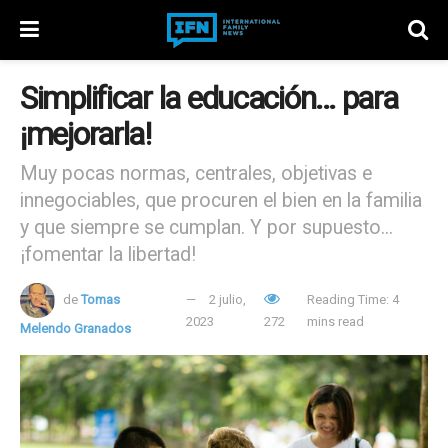
Simplificar la educación… para
¡mejorarla!
Muy pocas normas, centrales, objetivas e
innegociables, que procuren el bien en la familia
y que siempre se cumplan. Y por supuesto...
¡fomentar la libertad!
de
Tomas
2 julio,
Reading Time: 4
2023
272
mins read
Melendo Granados