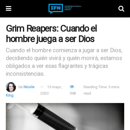
Grim Reapers: Cuando el
hombre juega a ser Dios
Cuando el hombre comienza a jugar a ser Dios,
decidiendo quién vivirá y quién morirá, estamos
obligados a ver esas flagrantes y trágicas
inconsistencias.
de
Nicole
15 mayo,
Reading Time: 5 mins
2020
948
read
King