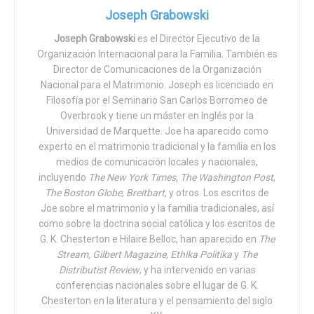
quién vivirá y quién morirá, estamos obligados a ver estas
Joseph Grabowski
while awaiting an announcement for his re-appointment.
flagrantes y trágicas inconsistencias. Al final, nuestra
The new petition aims to encourage the European
Joseph Grabowski
es el Director Ejecutivo de la
naturaleza pecaminosa también influye en nuestras
Commission to act quickly in filling such a vital position,
Organización Internacional para la Familia. También es
definiciones, y frases como «el más vulnerable» o «el
Director de Comunicaciones de la Organización
as needed now as ever, as many observers warn about
derecho de la mujer a elegir» o «morir con dignidad»
Nacional para el Matrimonio. Joseph es licenciado en
the curtailment of religious freedom rights seen in many
pierden su sentido, o más bien adquieren cualquier
Filosofía por el Seminario San Carlos Borromeo de
countries as part of the response to the coronavirus
significado que el orador individual les asigne. «La
Overbrook y tiene un máster en Inglés por la
pandemic.
Universidad de Marquette. Joe ha aparecido como
sabiduría de este mundo es locura ante Dios», advirtió el
experto en el matrimonio tradicional y la familia en los
Apóstol Pablo.
Figeľ has been a powerful force for protecting persecuted
medios de comunicación locales y nacionales,
religious individuals and minority populations around the
incluyendo
The New York Times
,
The Washington Post
,
Ciertamente, este es un mundo perdido, un mundo en el
world. Part of his effectiveness stems from his unique
The Boston Globe
,
Breitbart
, y otros. Los escritos de
que el pecado y por lo tanto la muerte han entrado. Y a
Joe sobre el matrimonio y la familia tradicionales, así
candor and wit. For example, he
once called for increased
veces el hombre se ve obligado a tomar decisiones que
como sobre la doctrina social católica y los escritos de
«religious literacy»
in the age of digital literacy, noting how
determinan la vida o la muerte, decisiones tales como ir a
G. K. Chesterton e Hilaire Belloc, han aparecido en
The
global solidarity for religious communities lags behind
la guerra, o cuándo suspender el tratamiento de alguien en
Stream, Gilbert Magazine
,
Ethika Politika
y
The
other trends of globalization. In the same remarks, he
Distributist Review
, y ha intervenido en varias
estado vegetativo. Pero hay una gran y significativa
shrewdly linked the «roots of the refugee crisis» — a
conferencias nacionales sobre el lugar de G. K.
diferencia entre suspender el tratamiento de alguien que
problem so much remarked upon — with the less-often
Chesterton en la literatura y el pensamiento del siglo
está enfermo y administrar nuevos medicamentos para