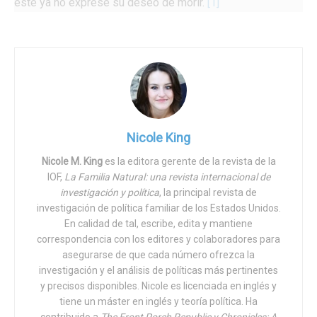
éste ya no exprese su deseo de morir.
[1]
La decisión implica el asesinato en 2016 de una mujer de
74 años a la que se le había diagnosticado Alzheimer
cuatro años antes de su muerte. En ese momento, la mujer
había expresado su deseo de morir por eutanasia antes
de necesitar entrar en un centro de atención, pero también
expresó que quería tomar la decisión «mientras aún esté
Nicole King
en mis cabales y cuando crea que es el momento
adecuado». Nunca indicó un «momento adecuado», pero,
Nicole M. King
es la editora gerente de la revista de la
IOF,
La Familia Natural: una revista internacional de
no obstante, tanto su médico como su familia creían que
investigación y política
, la principal revista de
sus instrucciones previas debían mantenerse. A la mujer
investigación de política familiar de los Estados Unidos.
se le dio un sedante en el café para que perdiera el
En calidad de tal, escribe, edita y mantiene
conocimiento, pero se despertó a mitad del
correspondencia con los editores y colaboradores para
procedimiento y tuvo que ser retenida mientras el médico
asegurarse de que cada número ofrezca la
terminaba. El tribunal holandés apoyó las acciones del
investigación y el análisis de políticas más pertinentes
y precisos disponibles. Nicole es licenciada en inglés y
médico, aunque indicó que esos procedimientos sólo
tiene un máster en inglés y teoría política. Ha
debían realizarse en casos de «sufrimiento insoportable e