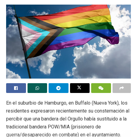
todo el mundo lo hace y porque así es como
tiene que ser. Si se negara, podría haber
problemas. Se le podría reprochar que no
tiene la «decoración» adecuada en su
escaparate; alguien podría incluso acusarle
de deslealtad.
Lo hace porque estas cosas hay que
hacerlas para seguir adelante en la vida. Es
uno de los mil detalles que le garantizan una
vida relativamente tranquila
en armonía con la
sociedad,
como suele decirse. (41, Vivir en la
verdad)
En el suburbio de Hamburgo, en Buffalo (Nueva York), los
Significativamente, cada persona que vive dentro de esta
residentes expresaron recientemente su consternación al
mentira refuerza a todos los demás que también viven en
percibir que una bandera del Orgullo había sustituido a la
la mentira:
tradicional bandera POW/MIA (prisionero de
guerra/desaparecido en combate) en el ayuntamiento.
«Metafísicamente hablando, sin el eslogan