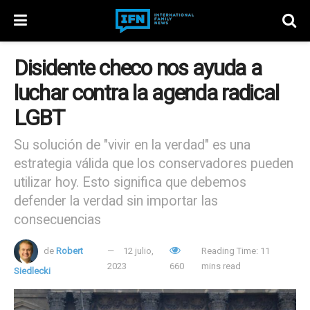
Disidente checo nos ayuda a
luchar contra la agenda radical
LGBT
Su solución de "vivir en la verdad" es una
estrategia válida que los conservadores pueden
utilizar hoy. Esto significa que debemos
defender la verdad sin importar las
consecuencias
de
Robert
12 julio,
Reading Time: 11
2023
660
mins read
Siedlecki