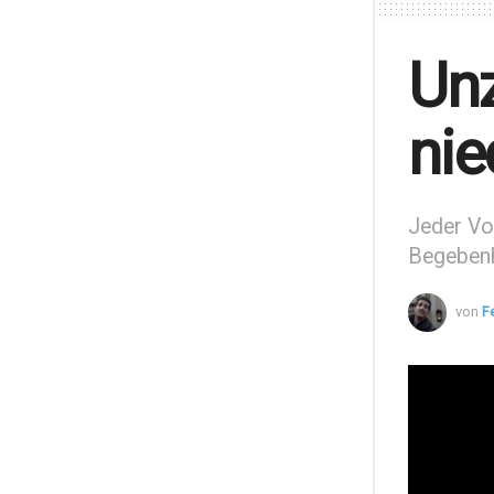
Unz
nie
Jeder Vor
Begebenhe
von
F