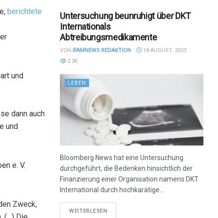
de,
berichtete
Untersuchung beunruhigt über DKT
Internationals
Abtreibungsmedikamente
er
VON
IFAMNEWS REDAKTION
18 AUGUST, 2023
2.3K
art und
LEBEN
ose dann auch
de und
Bloomberg News hat eine Untersuchung
en e. V.
durchgeführt, die Bedenken hinsichtlich der
Finanzierung einer Organisation namens DKT
International durch hochkarätige...
 den Zweck,
DETAILS
WEITERLESEN
 (…) Die