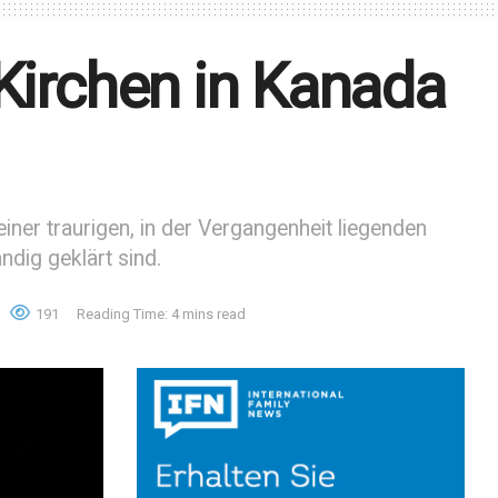
Kirchen in Kanada
iner traurigen, in der Vergangenheit liegenden
dig geklärt sind.
191
Reading Time: 4 mins read