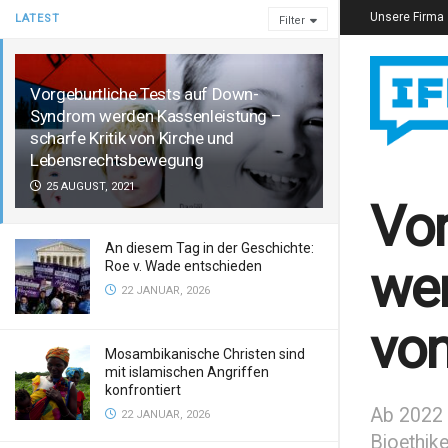
Unsere Firma
LATEST
Filter
Vorgeburtliche Tests auf Down-
Syndrom werden Kassenleistung –
scharfe Kritik von Kirche und
Lebensrechtsbewegung
25 AUGUST, 2021
Vor
An diesem Tag in der Geschichte:
wer
Roe v. Wade entschieden
22 JANUAR, 2026
von
Mosambikanische Christen sind
mit islamischen Angriffen
konfrontiert
Ab 2022 
22 JANUAR, 2026
Bioethik