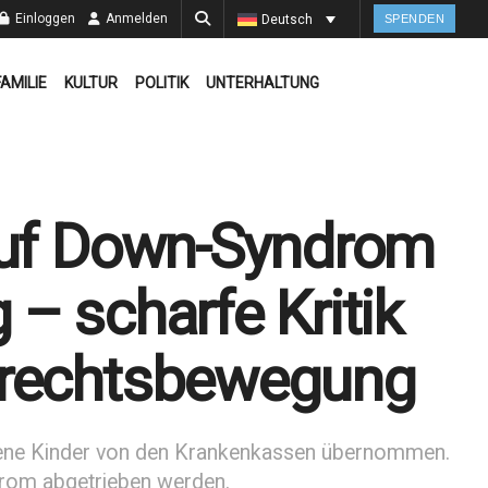
Einloggen
Anmelden
Deutsch
SPENDEN
FAMILIE
KULTUR
POLITIK
UNTERHALTUNG
auf Down-Syndrom
– scharfe Kritik
srechtsbewegung
rene Kinder von den Krankenkassen übernommen.
drom abgetrieben werden.