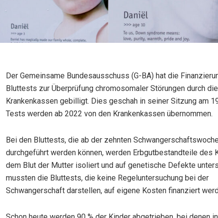
Der Gemeinsame Bundesausschuss (G-BA) hat die Finanzierun
Bluttests zur Überprüfung chromosomaler Störungen durch die
Krankenkassen gebilligt. Dies geschah in seiner Sitzung am 19
Tests werden ab 2022 von den Krankenkassen übernommen.
Bei den Bluttests, die ab der zehnten Schwangerschaftswoch
durchgeführt werden können, werden Erbgutbestandteile des 
dem Blut der Mutter isoliert und auf genetische Defekte unters
mussten die Bluttests, die keine Regeluntersuchung bei der
Schwangerschaft darstellen, auf eigene Kosten finanziert wer
Schon heute werden 90 % der Kinder abgetrieben, bei denen in