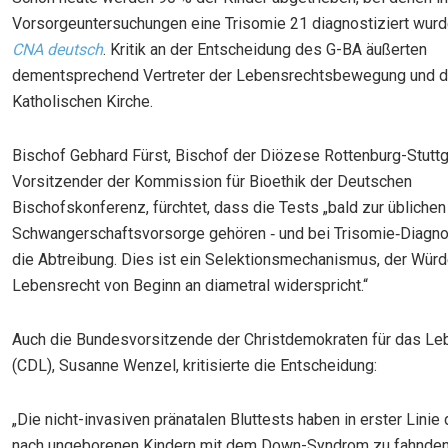
Vorsorgeuntersuchungen eine Trisomie 21 diagnostiziert wur
CNA deutsch
. Kritik an der Entscheidung des G-BA äußerten
dementsprechend Vertreter der Lebensrechtsbewegung und d
Katholischen Kirche.
Bischof Gebhard Fürst, Bischof der Diözese Rottenburg-Stuttg
Vorsitzender der Kommission für Bioethik der Deutschen
Bischofskonferenz, fürchtet, dass die Tests „bald zur üblichen
Schwangerschaftsvorsorge gehören ‑ und bei Trisomie‑Diagn
die Abtreibung. Dies ist ein Selektionsmechanismus, der Wür
Lebensrecht von Beginn an diametral widerspricht.“
Auch die Bundesvorsitzende der Christdemokraten für das Leb
(CDL), Susanne Wenzel, kritisierte die Entscheidung:
„Die nicht-invasiven pränatalen Bluttests haben in erster Linie
nach ungeborenen Kindern mit dem Down-Syndrom zu fahnden.