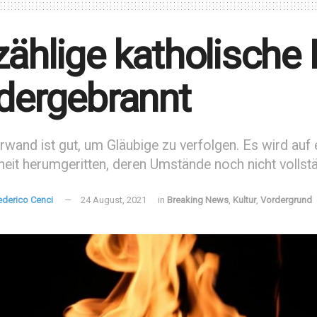
ählige katholische 
dergebrannt
wand ist gut, um Gläubige zu verfolgen. Es wird auf e
it herumgeritten, deren Umstände noch nicht vollstän
ederico Cenci
24 August, 2021
in
Breaking News
,
Kultur
,
Vordergrund