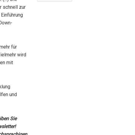
r schnell zur
 Einführung
 Down-
mehr für
ielmehr wird
hen mit
klung
lfen und
iben Sie
letter!
chsprachigen