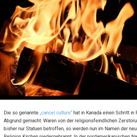
Die so genannte
„cancel culture“
hat in Kanada einen Schritt in
Abgrund gemacht. Waren von der religionsfeindlichen Zerstör
bisher nur Statuen betroffen, so werden nun im Namen der neu
Religion Kirchen niedergebrannt. In der nordamerikanischen Na