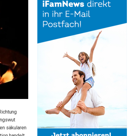
 Richtung
ungswut
en säkularen
tion handelt