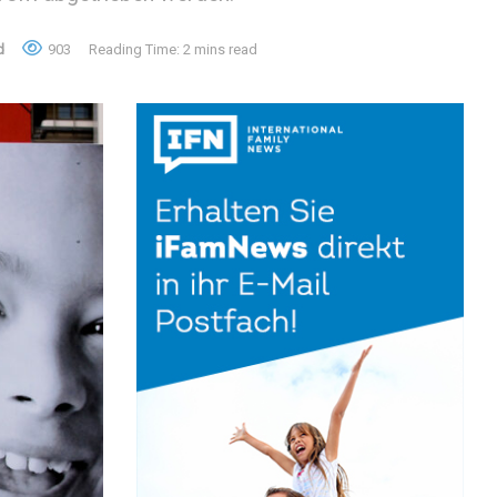
d
903
Reading Time: 2 mins read