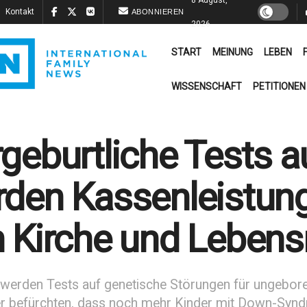
Kontakt
ABONNIEREN
2026
START
MEINUNG
LEBEN
WISSENSCHAFT
PETITIONEN
geburtliche Tests 
den Kassenleistung 
 Kirche und Leben
werden Tests auf genetische Störungen für ungebo
er befürchten, dass noch mehr Kinder mit Down-Syn