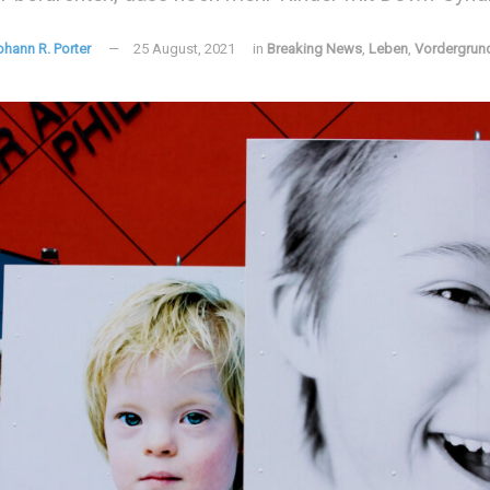
ohann R. Porter
25 August, 2021
in
Breaking News
,
Leben
,
Vordergrun