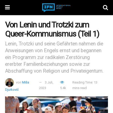
Von Lenin und Trotzki zum
Queer-Kommunismus (Teil 1)
Lenin, Trotzki und seine Gefährten nahmen die
Anweisungen von Engels ernst und begannen
ein Programm zur radikalen Zerstörung
ererbter Familienbeziehungen sowie zur
Abschaffung von Religion und Privateigentum.
von
Miša
3 Juli,
Reading Time: 13
2023
5.4k
mins read
Djurković