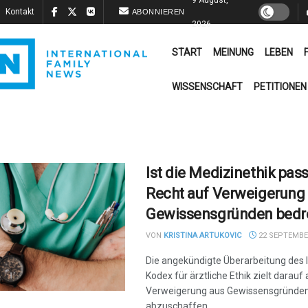
Kontakt
ABONNIEREN
2026
START
MEINUNG
LEBEN
WISSENSCHAFT
PETITIONEN
Ist die Medizinethik pas
Recht auf Verweigerung
Gewissensgründen bedr
VON
KRISTINA ARTUKOVIC
22 SEPTEMBER
Die angekündigte Überarbeitung des 
Kodex für ärztliche Ethik zielt darauf 
Verweigerung aus Gewissensgründe
abzuschaffen.