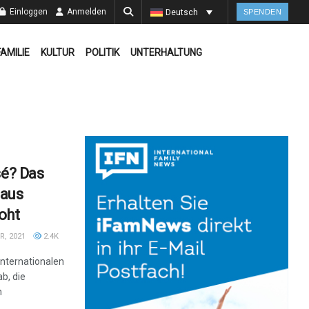
Einloggen
Anmelden
Deutsch
SPENDEN
FAMILIE
KULTUR
POLITIK
UNTERHALTUNG
sé? Das
 aus
oht
, 2021
2.4K
Internationalen
ab, die
n