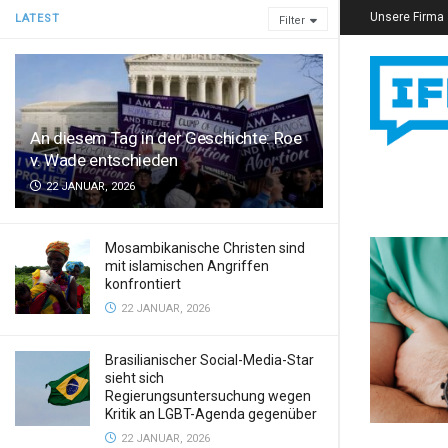
Unsere Firma
LATEST
Filter
An diesem Tag in der Geschichte: Roe
v. Wade entschieden
22 JANUAR, 2026
Mosambikanische Christen sind
mit islamischen Angriffen
konfrontiert
22 JANUAR, 2026
Brasilianischer Social-Media-Star
sieht sich
Regierungsuntersuchung wegen
Kritik an LGBT-Agenda gegenüber
22 JANUAR, 2026