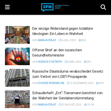
Der einzige Widerstand gegen totalitäre
Ideologien: Ein Leben in Wahrheit
VON
MARIJA STAJIĆ
6 JULI, 2023
942
Offener Brief an den russischen
Gesundheitsminister
VON
SCIENCE FOR TRUTH
4 MAI, 2023
991
Russische Staatsduma verabschiedet Gesetz
zum Verbot von LGBT-Propaganda
VON
EUGENE ROSENBLUM
15 DEZEMBER, 2022
490
Schauderhaft: „Ent“-Transmann berichtet von
der Wahrheit der Genitalverstümmelung
VON
MARIJA STAJIĆ
31 AUGUST, 2022
74.3K