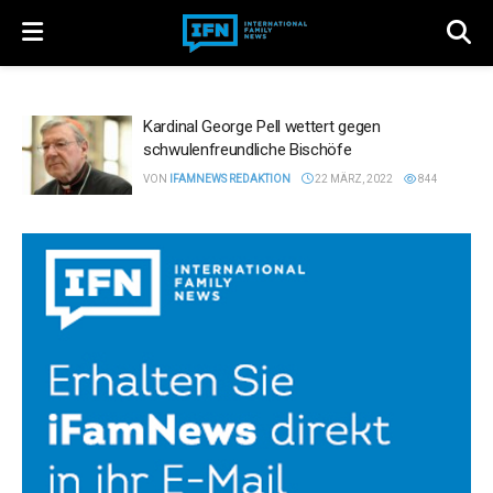
Kardinal George Pell wettert gegen
schwulenfreundliche Bischöfe
VON
IFAMNEWS REDAKTION
22 MÄRZ, 2022
844