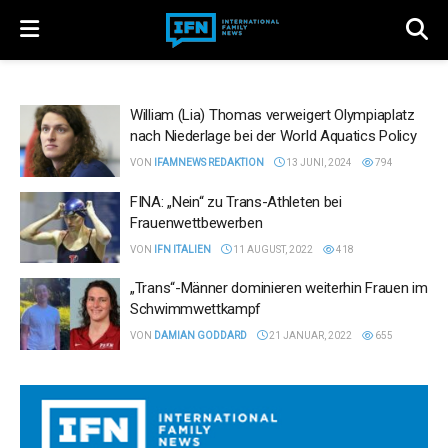
William (Lia) Thomas verweigert Olympiaplatz
nach Niederlage bei der World Aquatics Policy
VON
IFAMNEWS REDAKTION
13 JUNI, 2024
794
FINA: „Nein“ zu Trans-Athleten bei
Frauenwettbewerben
VON
IFN ITALIEN
11 AUGUST, 2022
418
„Trans“-Männer dominieren weiterhin Frauen im
Schwimmwettkampf
VON
DAMIAN GODDARD
21 JANUAR, 2022
655