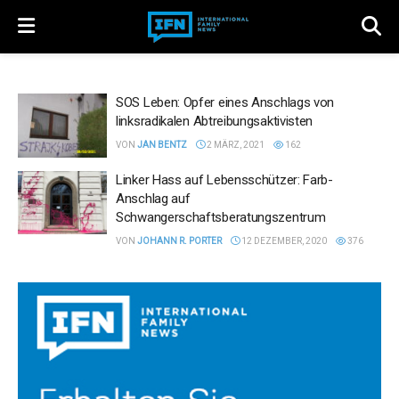
SOS Leben: Opfer eines Anschlags von
linksradikalen Abtreibungsaktivisten
VON
JAN BENTZ
2 MÄRZ, 2021
162
Linker Hass auf Lebensschützer: Farb-
Anschlag auf
Schwangerschaftsberatungszentrum
VON
JOHANN R. PORTER
12 DEZEMBER, 2020
376