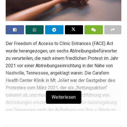
Der Freedom of Access to Clinic Entrances (FACE) Act
wurde herangezogen, um sechs Abtreibungsbefürworter
zu verurteilen, die nach einem friedlichen Protest im Jahr
2021 vor einer Abtreibungseinrichtung in der Nähe von
Nashville, Tennessee, angeklagt waren. Die Carafem
Health Center Klinik in Mt. Joliet war der Gastgeber des
Protestes vom März 2021, der als „Rettungsaktion“
bekannt ist, und musste später die Durchführung von
Weiterlesen
Abtreibungen einstellen, um die Pro-Life-Gesetzgebung
von Tennessee nach der Aufhebung von Roe v. Wade im
Jahr 2022 zu erfüllen.