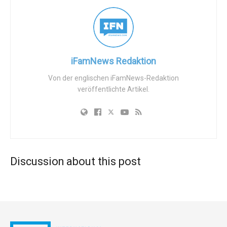
Zu den Demonstranten, die verurteilt werden sollen,
gehören Chester Gallagher, Heather Idoni, Calvin Zastrow,
Coleman Boyd, Dennis Green und Paul Vaughn. Ihnen
drohen bis zu 10 1/2 Jahre hinter Gittern und Geldstrafen
in Höhe von $260.000. Caroline Davis, eine ehemalige
iFamNews Redaktion
Demonstrantin, hatte sich der Anklage schuldig bekannt
Von der englischen iFamNews-Redaktion
und Berichten zufolge mit der Regierung kooperiert, indem
veröffentlichte Artikel.
sie gegen ihre Mitangeklagten aussagte.
Diese Entwicklungen haben Reaktionen aus
verschiedenen Ecken hervorgerufen. Der Protest war
relativ ruhig verlaufen, mit Gesang, Gebeten und einigen
strategisch platzierten Demonstranten, die den Zugang
Discussion about this post
behinderten. Einerseits drückte Steve Crampton, Senior
Counsel der Thomas More Society, seine Enttäuschung
und Frustration aus, die von vielen in der Pro-Life-
Gemeinschaft geteilt wird. Andererseits warf Senator
Mike Lee der Regierung Biden vor, bei der Umsetzung des