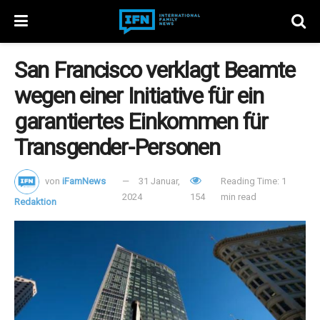
San Francisco verklagt Beamte
wegen einer Initiative für ein
garantiertes Einkommen für
Transgender-Personen
von
iFamNews
31 Januar,
Reading Time: 1
2024
154
min read
Redaktion