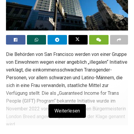
Die Behörden von San Francisco werden von einer Gruppe
von Einwohnern wegen einer angeblich „illegalen“ Initiative
verklagt, die einkommensschwachen Transgender-
Personen, vor allem schwarzen und Latino-Männern, die
sich in eine Frau verwandeln, staatliche Mittel zur
Verfügung stellt. Die als „Guaranteed Income for Trans
People (GIFT) Program“ bekannte Initiative wurde im
November 2022 von der demokratischen Bürgermeisterin
Weiterlesen
London Breed angekündigt, die auch in der Klage genannt
wird.