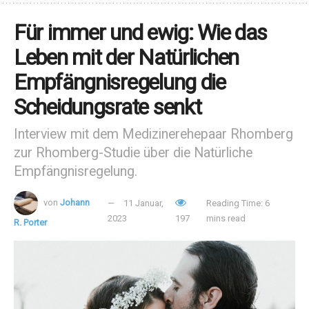
Für immer und ewig: Wie das
Leben mit der Natürlichen
Empfängnisregelung die
Scheidungsrate senkt
Interview mit dem Medizinerehepaar Rhomberg
zur Rhomberg-Studie über die Natürliche
Empfängnisregelung.
von
Johann
11 Januar,
Reading Time: 6
2023
197
mins read
R. Porter