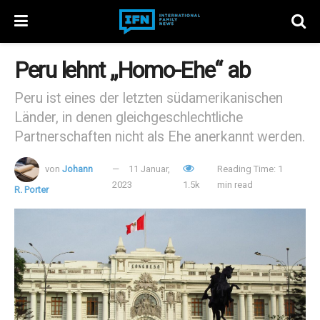
Peru lehnt „Homo-Ehe“ ab
Peru ist eines der letzten südamerikanischen
Länder, in denen gleichgeschlechtliche
Partnerschaften nicht als Ehe anerkannt werden.
von
Johann
11 Januar,
Reading Time: 1
2023
1.5k
min read
R. Porter