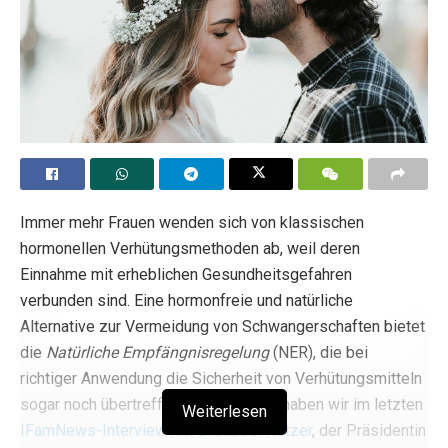
Immer mehr Frauen wenden sich von klassischen
hormonellen Verhütungsmethoden ab, weil deren
Einnahme mit erheblichen Gesundheitsgefahren
verbunden sind. Eine hormonfreie und natürliche
Alternative zur Vermeidung von Schwangerschaften bietet
die
Natürliche Empfängnisregelung
(NER), die bei
richtiger Anwendung die Sicherheit von Verhütungsmitteln
sogar noch übertreffen kann. Darüber haben wir im letzten
Weiterlesen
IFamNews-Interview mit Elisabeth Rötzer
, der Präsidentin