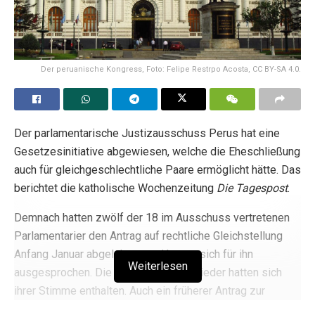
Der peruanische Kongress, Foto: Felipe Restrpo Acosta, CC BY-SA 4.0.
Der parlamentarische Justizausschuss Perus hat eine
Gesetzesinitiative abgewiesen, welche die Eheschließung
auch für gleichgeschlechtliche Paare ermöglicht hätte. Das
berichtet die katholische Wochenzeitung
Die Tagespost
.
Demnach hatten zwölf der 18 im Ausschuss vertretenen
Parlamentarier den Antrag auf rechtliche Gleichstellung
Anfang Januar abgelehnt, zwei hatten sich für ihn
Weiterlesen
ausgesprochen. Die übrigen vier Mitglieder hatten sich
ihrer Stimme enthalten. Auch ein früherer Antrag zur
Diskussion der Gesetzesinitiative wurde abgelehnt.